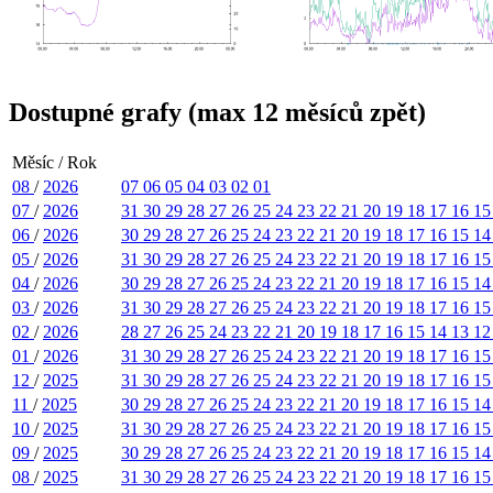
Dostupné grafy (max 12 měsíců zpět)
Měsíc / Rok
08
/
2026
07
06
05
04
03
02
01
07
/
2026
31
30
29
28
27
26
25
24
23
22
21
20
19
18
17
16
1
06
/
2026
30
29
28
27
26
25
24
23
22
21
20
19
18
17
16
15
1
05
/
2026
31
30
29
28
27
26
25
24
23
22
21
20
19
18
17
16
1
04
/
2026
30
29
28
27
26
25
24
23
22
21
20
19
18
17
16
15
1
03
/
2026
31
30
29
28
27
26
25
24
23
22
21
20
19
18
17
16
1
02
/
2026
28
27
26
25
24
23
22
21
20
19
18
17
16
15
14
13
1
01
/
2026
31
30
29
28
27
26
25
24
23
22
21
20
19
18
17
16
1
12
/
2025
31
30
29
28
27
26
25
24
23
22
21
20
19
18
17
16
1
11
/
2025
30
29
28
27
26
25
24
23
22
21
20
19
18
17
16
15
1
10
/
2025
31
30
29
28
27
26
25
24
23
22
21
20
19
18
17
16
1
09
/
2025
30
29
28
27
26
25
24
23
22
21
20
19
18
17
16
15
1
08
/
2025
31
30
29
28
27
26
25
24
23
22
21
20
19
18
17
16
1