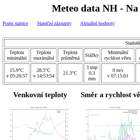
Meteo data NH - Na 
Popis stanice
Staniční záznamy
Aktuální hodnoty
Statist
Teplota
Teplota
Teplota
Minimální
Srážky
minimální
maximální
průměrná
rychlost větru
3 imp
15.9°C
28.5°C
0 m/s
21.3°C
0.3
v 05:26:57
v 14:53:54
v 07:15:01
mm
Venkovní teploty
Směr a rychlost v