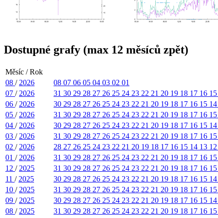
Dostupné grafy (max 12 měsíců zpět)
Měsíc / Rok
08
/
2026
08
07
06
05
04
03
02
01
07
/
2026
31
30
29
28
27
26
25
24
23
22
21
20
19
18
17
16
1
06
/
2026
30
29
28
27
26
25
24
23
22
21
20
19
18
17
16
15
1
05
/
2026
31
30
29
28
27
26
25
24
23
22
21
20
19
18
17
16
1
04
/
2026
30
29
28
27
26
25
24
23
22
21
20
19
18
17
16
15
1
03
/
2026
31
30
29
28
27
26
25
24
23
22
21
20
19
18
17
16
1
02
/
2026
28
27
26
25
24
23
22
21
20
19
18
17
16
15
14
13
1
01
/
2026
31
30
29
28
27
26
25
24
23
22
21
20
19
18
17
16
1
12
/
2025
31
30
29
28
27
26
25
24
23
22
21
20
19
18
17
16
1
11
/
2025
30
29
28
27
26
25
24
23
22
21
20
19
18
17
16
15
1
10
/
2025
31
30
29
28
27
26
25
24
23
22
21
20
19
18
17
16
1
09
/
2025
30
29
28
27
26
25
24
23
22
21
20
19
18
17
16
15
1
08
/
2025
31
30
29
28
27
26
25
24
23
22
21
20
19
18
17
16
1