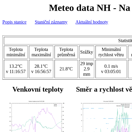
Meteo data NH - Na 
Popis stanice
Staniční záznamy
Aktuální hodnoty
Statist
Teplota
Teplota
Teplota
Minimální
Srážky
minimální
maximální
průměrná
rychlost větru
29 imp
13.2°C
28.1°C
0.1 m/s
21.8°C
2.9
v 11:16:57
v 16:56:57
v 03:05:01
mm
Venkovní teploty
Směr a rychlost v