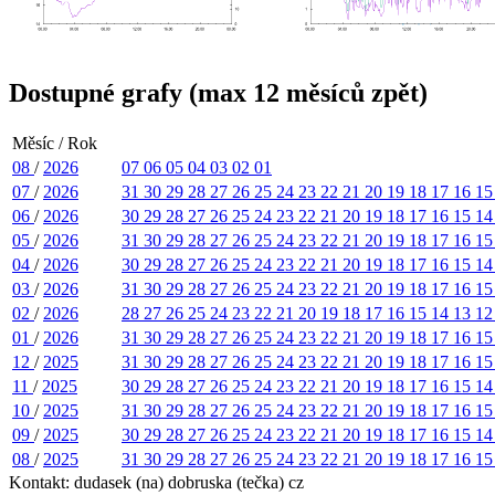
Dostupné grafy (max 12 měsíců zpět)
Měsíc / Rok
08
/
2026
07
06
05
04
03
02
01
07
/
2026
31
30
29
28
27
26
25
24
23
22
21
20
19
18
17
16
1
06
/
2026
30
29
28
27
26
25
24
23
22
21
20
19
18
17
16
15
1
05
/
2026
31
30
29
28
27
26
25
24
23
22
21
20
19
18
17
16
1
04
/
2026
30
29
28
27
26
25
24
23
22
21
20
19
18
17
16
15
1
03
/
2026
31
30
29
28
27
26
25
24
23
22
21
20
19
18
17
16
1
02
/
2026
28
27
26
25
24
23
22
21
20
19
18
17
16
15
14
13
1
01
/
2026
31
30
29
28
27
26
25
24
23
22
21
20
19
18
17
16
1
12
/
2025
31
30
29
28
27
26
25
24
23
22
21
20
19
18
17
16
1
11
/
2025
30
29
28
27
26
25
24
23
22
21
20
19
18
17
16
15
1
10
/
2025
31
30
29
28
27
26
25
24
23
22
21
20
19
18
17
16
1
09
/
2025
30
29
28
27
26
25
24
23
22
21
20
19
18
17
16
15
1
08
/
2025
31
30
29
28
27
26
25
24
23
22
21
20
19
18
17
16
1
Kontakt: dudasek (na) dobruska (tečka) cz