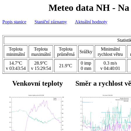
Meteo data NH - Na 
Popis stanice
Staniční záznamy
Aktuální hodnoty
Statist
Teplota
Teplota
Teplota
Minimální
Srážky
minimální
maximální
průměrná
rychlost větru
14.7°C
28.9°C
0 imp
0.3 m/s
21.9°C
v 03:43:54
v 15:29:54
0 mm
v 04:40:01
Venkovní teploty
Směr a rychlost v