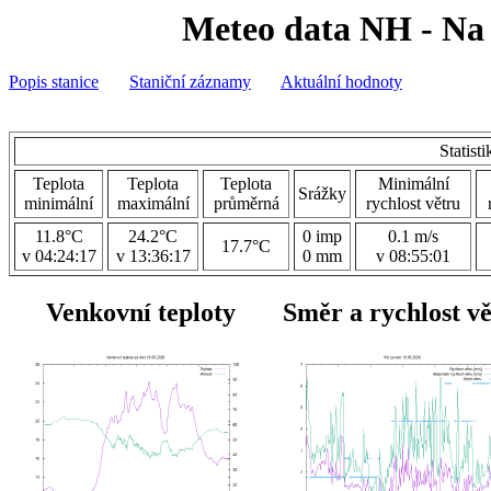
Meteo data NH - Na 
Popis stanice
Staniční záznamy
Aktuální hodnoty
Statist
Teplota
Teplota
Teplota
Minimální
Srážky
minimální
maximální
průměrná
rychlost větru
11.8°C
24.2°C
0 imp
0.1 m/s
17.7°C
v 04:24:17
v 13:36:17
0 mm
v 08:55:01
Venkovní teploty
Směr a rychlost v