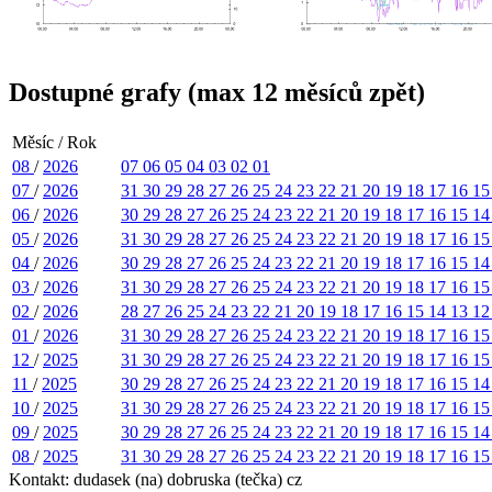
Dostupné grafy (max 12 měsíců zpět)
Měsíc / Rok
08
/
2026
07
06
05
04
03
02
01
07
/
2026
31
30
29
28
27
26
25
24
23
22
21
20
19
18
17
16
1
06
/
2026
30
29
28
27
26
25
24
23
22
21
20
19
18
17
16
15
1
05
/
2026
31
30
29
28
27
26
25
24
23
22
21
20
19
18
17
16
1
04
/
2026
30
29
28
27
26
25
24
23
22
21
20
19
18
17
16
15
1
03
/
2026
31
30
29
28
27
26
25
24
23
22
21
20
19
18
17
16
1
02
/
2026
28
27
26
25
24
23
22
21
20
19
18
17
16
15
14
13
1
01
/
2026
31
30
29
28
27
26
25
24
23
22
21
20
19
18
17
16
1
12
/
2025
31
30
29
28
27
26
25
24
23
22
21
20
19
18
17
16
1
11
/
2025
30
29
28
27
26
25
24
23
22
21
20
19
18
17
16
15
1
10
/
2025
31
30
29
28
27
26
25
24
23
22
21
20
19
18
17
16
1
09
/
2025
30
29
28
27
26
25
24
23
22
21
20
19
18
17
16
15
1
08
/
2025
31
30
29
28
27
26
25
24
23
22
21
20
19
18
17
16
1
Kontakt: dudasek (na) dobruska (tečka) cz