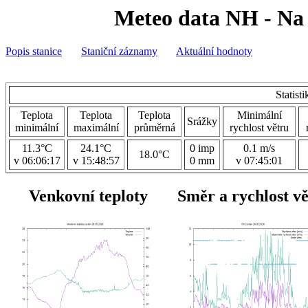
Meteo data NH - Na 
Popis stanice
Staniční záznamy
Aktuální hodnoty
Statist
Teplota
Teplota
Teplota
Minimální
Srážky
minimální
maximální
průměrná
rychlost větru
11.3°C
24.1°C
0 imp
0.1 m/s
18.0°C
v 06:06:17
v 15:48:57
0 mm
v 07:45:01
Venkovní teploty
Směr a rychlost v