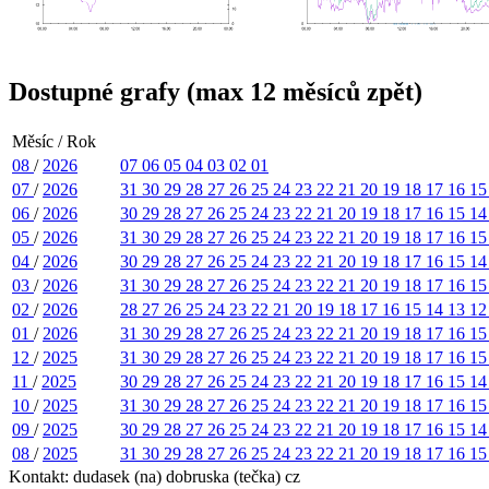
Dostupné grafy (max 12 měsíců zpět)
Měsíc / Rok
08
/
2026
07
06
05
04
03
02
01
07
/
2026
31
30
29
28
27
26
25
24
23
22
21
20
19
18
17
16
1
06
/
2026
30
29
28
27
26
25
24
23
22
21
20
19
18
17
16
15
1
05
/
2026
31
30
29
28
27
26
25
24
23
22
21
20
19
18
17
16
1
04
/
2026
30
29
28
27
26
25
24
23
22
21
20
19
18
17
16
15
1
03
/
2026
31
30
29
28
27
26
25
24
23
22
21
20
19
18
17
16
1
02
/
2026
28
27
26
25
24
23
22
21
20
19
18
17
16
15
14
13
1
01
/
2026
31
30
29
28
27
26
25
24
23
22
21
20
19
18
17
16
1
12
/
2025
31
30
29
28
27
26
25
24
23
22
21
20
19
18
17
16
1
11
/
2025
30
29
28
27
26
25
24
23
22
21
20
19
18
17
16
15
1
10
/
2025
31
30
29
28
27
26
25
24
23
22
21
20
19
18
17
16
1
09
/
2025
30
29
28
27
26
25
24
23
22
21
20
19
18
17
16
15
1
08
/
2025
31
30
29
28
27
26
25
24
23
22
21
20
19
18
17
16
1
Kontakt: dudasek (na) dobruska (tečka) cz