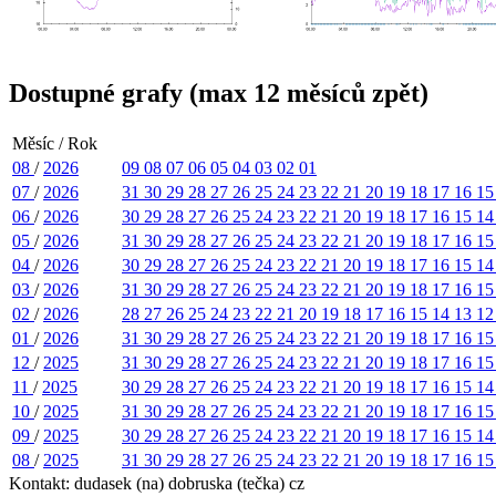
Dostupné grafy (max 12 měsíců zpět)
Měsíc / Rok
08
/
2026
09
08
07
06
05
04
03
02
01
07
/
2026
31
30
29
28
27
26
25
24
23
22
21
20
19
18
17
16
1
06
/
2026
30
29
28
27
26
25
24
23
22
21
20
19
18
17
16
15
1
05
/
2026
31
30
29
28
27
26
25
24
23
22
21
20
19
18
17
16
1
04
/
2026
30
29
28
27
26
25
24
23
22
21
20
19
18
17
16
15
1
03
/
2026
31
30
29
28
27
26
25
24
23
22
21
20
19
18
17
16
1
02
/
2026
28
27
26
25
24
23
22
21
20
19
18
17
16
15
14
13
1
01
/
2026
31
30
29
28
27
26
25
24
23
22
21
20
19
18
17
16
1
12
/
2025
31
30
29
28
27
26
25
24
23
22
21
20
19
18
17
16
1
11
/
2025
30
29
28
27
26
25
24
23
22
21
20
19
18
17
16
15
1
10
/
2025
31
30
29
28
27
26
25
24
23
22
21
20
19
18
17
16
1
09
/
2025
30
29
28
27
26
25
24
23
22
21
20
19
18
17
16
15
1
08
/
2025
31
30
29
28
27
26
25
24
23
22
21
20
19
18
17
16
1
Kontakt: dudasek (na) dobruska (tečka) cz