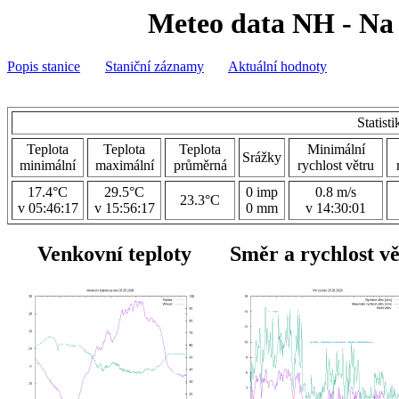
Meteo data NH - Na 
Popis stanice
Staniční záznamy
Aktuální hodnoty
Statist
Teplota
Teplota
Teplota
Minimální
Srážky
minimální
maximální
průměrná
rychlost větru
17.4°C
29.5°C
0 imp
0.8 m/s
23.3°C
v 05:46:17
v 15:56:17
0 mm
v 14:30:01
Venkovní teploty
Směr a rychlost v