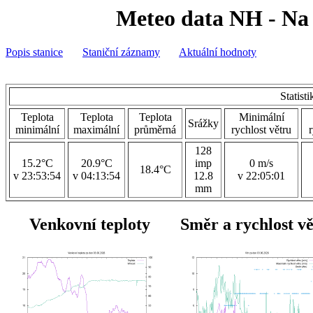
Meteo data NH - Na 
Popis stanice
Staniční záznamy
Aktuální hodnoty
Statist
Teplota
Teplota
Teplota
Minimální
Srážky
minimální
maximální
průměrná
rychlost větru
128
15.2°C
20.9°C
imp
0 m/s
18.4°C
v 23:53:54
v 04:13:54
12.8
v 22:05:01
mm
Venkovní teploty
Směr a rychlost v