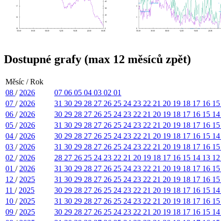
Dostupné grafy (max 12 měsíců zpět)
Měsíc / Rok
08
/
2026
07
06
05
04
03
02
01
07
/
2026
31
30
29
28
27
26
25
24
23
22
21
20
19
18
17
16
1
06
/
2026
30
29
28
27
26
25
24
23
22
21
20
19
18
17
16
15
1
05
/
2026
31
30
29
28
27
26
25
24
23
22
21
20
19
18
17
16
1
04
/
2026
30
29
28
27
26
25
24
23
22
21
20
19
18
17
16
15
1
03
/
2026
31
30
29
28
27
26
25
24
23
22
21
20
19
18
17
16
1
02
/
2026
28
27
26
25
24
23
22
21
20
19
18
17
16
15
14
13
1
01
/
2026
31
30
29
28
27
26
25
24
23
22
21
20
19
18
17
16
1
12
/
2025
31
30
29
28
27
26
25
24
23
22
21
20
19
18
17
16
1
11
/
2025
30
29
28
27
26
25
24
23
22
21
20
19
18
17
16
15
1
10
/
2025
31
30
29
28
27
26
25
24
23
22
21
20
19
18
17
16
1
09
/
2025
30
29
28
27
26
25
24
23
22
21
20
19
18
17
16
15
1