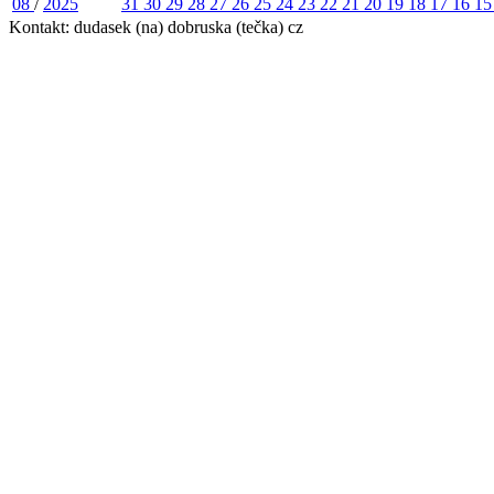
08
/
2025
31
30
29
28
27
26
25
24
23
22
21
20
19
18
17
16
1
Kontakt: dudasek (na) dobruska (tečka) cz