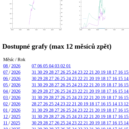
Dostupné grafy (max 12 měsíců zpět)
Měsíc / Rok
08
/
2026
07
06
05
04
03
02
01
07
/
2026
31
30
29
28
27
26
25
24
23
22
21
20
19
18
17
16
1
06
/
2026
30
29
28
27
26
25
24
23
22
21
20
19
18
17
16
15
1
05
/
2026
31
30
29
28
27
26
25
24
23
22
21
20
19
18
17
16
1
04
/
2026
30
29
28
27
26
25
24
23
22
21
20
19
18
17
16
15
1
03
/
2026
31
30
29
28
27
26
25
24
23
22
21
20
19
18
17
16
1
02
/
2026
28
27
26
25
24
23
22
21
20
19
18
17
16
15
14
13
1
01
/
2026
31
30
29
28
27
26
25
24
23
22
21
20
19
18
17
16
1
12
/
2025
31
30
29
28
27
26
25
24
23
22
21
20
19
18
17
16
1
11
/
2025
30
29
28
27
26
25
24
23
22
21
20
19
18
17
16
15
1