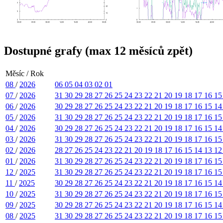
Dostupné grafy (max 12 měsíců zpět)
Měsíc / Rok
08
/
2026
06
05
04
03
02
01
07
/
2026
31
30
29
28
27
26
25
24
23
22
21
20
19
18
17
16
1
06
/
2026
30
29
28
27
26
25
24
23
22
21
20
19
18
17
16
15
1
05
/
2026
31
30
29
28
27
26
25
24
23
22
21
20
19
18
17
16
1
04
/
2026
30
29
28
27
26
25
24
23
22
21
20
19
18
17
16
15
1
03
/
2026
31
30
29
28
27
26
25
24
23
22
21
20
19
18
17
16
1
02
/
2026
28
27
26
25
24
23
22
21
20
19
18
17
16
15
14
13
1
01
/
2026
31
30
29
28
27
26
25
24
23
22
21
20
19
18
17
16
1
12
/
2025
31
30
29
28
27
26
25
24
23
22
21
20
19
18
17
16
1
11
/
2025
30
29
28
27
26
25
24
23
22
21
20
19
18
17
16
15
1
10
/
2025
31
30
29
28
27
26
25
24
23
22
21
20
19
18
17
16
1
09
/
2025
30
29
28
27
26
25
24
23
22
21
20
19
18
17
16
15
1
08
/
2025
31
30
29
28
27
26
25
24
23
22
21
20
19
18
17
16
1