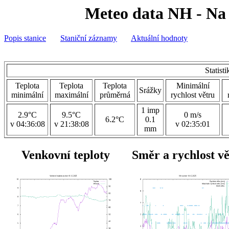
Meteo data NH - Na 
Popis stanice
Staniční záznamy
Aktuální hodnoty
Statist
Teplota
Teplota
Teplota
Minimální
Srážky
minimální
maximální
průměrná
rychlost větru
1 imp
2.9°C
9.5°C
0 m/s
6.2°C
0.1
v 04:36:08
v 21:38:08
v 02:35:01
mm
Venkovní teploty
Směr a rychlost v