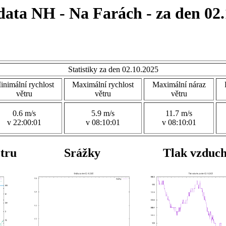
data NH - Na Farách - za den 02.
Statistiky za den 02.10.2025
inimální rychlost
Maximální rychlost
Maximální náraz
větru
větru
větru
0.6 m/s
5.9 m/s
11.7 m/s
v 22:00:01
v 08:10:01
v 08:10:01
ětru
Srážky
Tlak vzduc