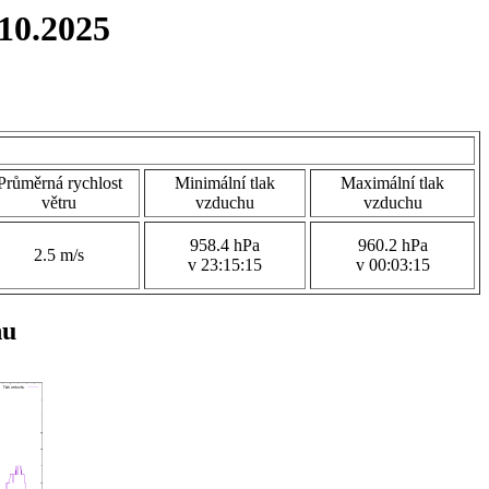
10.2025
Průměrná rychlost
Minimální tlak
Maximální tlak
větru
vzduchu
vzduchu
958.4 hPa
960.2 hPa
2.5 m/s
v 23:15:15
v 00:03:15
hu