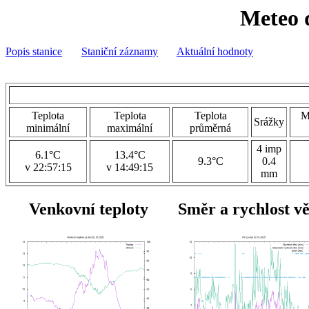
Meteo 
Popis stanice
Staniční záznamy
Aktuální hodnoty
Teplota
Teplota
Teplota
M
Srážky
minimální
maximální
průměrná
4 imp
6.1°C
13.4°C
9.3°C
0.4
v 22:57:15
v 14:49:15
mm
Venkovní teploty
Směr a rychlost v