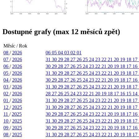
Dostupné grafy (max 12 měsíců zpět)
Měsíc / Rok
08
/
2026
06
05
04
03
02
01
07
/
2026
31
30
29
28
27
26
25
24
23
22
21
20
19
18
17
06
/
2026
30
29
28
27
26
25
24
23
22
21
20
19
18
17
16
05
/
2026
31
30
29
28
27
26
25
24
23
22
21
20
19
18
17
04
/
2026
30
29
28
27
26
25
24
23
22
21
20
19
18
17
16
03
/
2026
31
30
29
28
27
26
25
24
23
22
21
20
19
18
17
02
/
2026
28
27
26
25
24
23
22
21
20
19
18
17
16
15
14
01
/
2026
31
30
29
28
27
26
25
24
23
22
21
20
19
18
17
12
/
2025
31
30
29
28
27
26
25
24
23
22
21
20
19
18
17
11
/
2025
30
29
28
27
26
25
24
23
22
21
20
19
18
17
16
10
/
2025
31
30
29
28
27
26
25
24
23
22
21
20
19
18
17
09
/
2025
30
29
28
27
26
25
24
23
22
21
20
19
18
17
16
08
/
2025
31
30
29
28
27
26
25
24
23
22
21
20
19
18
17