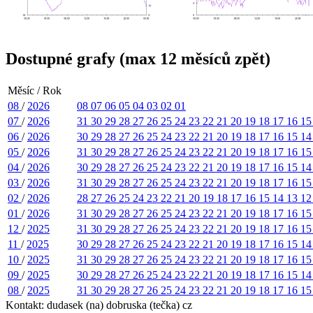
Dostupné grafy (max 12 měsíců zpět)
Měsíc / Rok
08
/
2026
08
07
06
05
04
03
02
01
07
/
2026
31
30
29
28
27
26
25
24
23
22
21
20
19
18
17
16
1
06
/
2026
30
29
28
27
26
25
24
23
22
21
20
19
18
17
16
15
1
05
/
2026
31
30
29
28
27
26
25
24
23
22
21
20
19
18
17
16
1
04
/
2026
30
29
28
27
26
25
24
23
22
21
20
19
18
17
16
15
1
03
/
2026
31
30
29
28
27
26
25
24
23
22
21
20
19
18
17
16
1
02
/
2026
28
27
26
25
24
23
22
21
20
19
18
17
16
15
14
13
1
01
/
2026
31
30
29
28
27
26
25
24
23
22
21
20
19
18
17
16
1
12
/
2025
31
30
29
28
27
26
25
24
23
22
21
20
19
18
17
16
1
11
/
2025
30
29
28
27
26
25
24
23
22
21
20
19
18
17
16
15
1
10
/
2025
31
30
29
28
27
26
25
24
23
22
21
20
19
18
17
16
1
09
/
2025
30
29
28
27
26
25
24
23
22
21
20
19
18
17
16
15
1
08
/
2025
31
30
29
28
27
26
25
24
23
22
21
20
19
18
17
16
1
Kontakt: dudasek (na) dobruska (tečka) cz