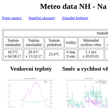
Meteo data NH - Na 
Popis stanice
Staniční záznamy
Aktuální hodnoty
Statist
Teplota
Teplota
Teplota
Minimální
Srážky
minimální
maximální
průměrná
rychlost větru
18.5°C
29.4°C
0 imp
1.1 m/s
23.4°C
v 04:58:17
v 15:52:17
0 mm
v 05:05:01
Venkovní teploty
Směr a rychlost v