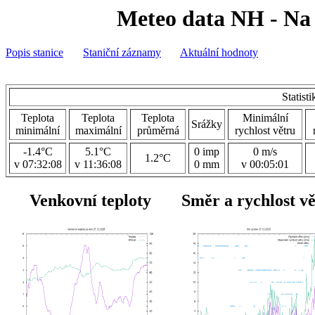
Meteo data NH - Na 
Popis stanice
Staniční záznamy
Aktuální hodnoty
Statist
Teplota
Teplota
Teplota
Minimální
Srážky
minimální
maximální
průměrná
rychlost větru
-1.4°C
5.1°C
0 imp
0 m/s
1.2°C
v 07:32:08
v 11:36:08
0 mm
v 00:05:01
Venkovní teploty
Směr a rychlost v