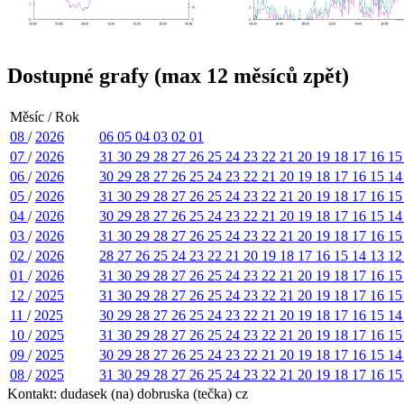
Dostupné grafy (max 12 měsíců zpět)
Měsíc / Rok
08
/
2026
06
05
04
03
02
01
07
/
2026
31
30
29
28
27
26
25
24
23
22
21
20
19
18
17
16
1
06
/
2026
30
29
28
27
26
25
24
23
22
21
20
19
18
17
16
15
1
05
/
2026
31
30
29
28
27
26
25
24
23
22
21
20
19
18
17
16
1
04
/
2026
30
29
28
27
26
25
24
23
22
21
20
19
18
17
16
15
1
03
/
2026
31
30
29
28
27
26
25
24
23
22
21
20
19
18
17
16
1
02
/
2026
28
27
26
25
24
23
22
21
20
19
18
17
16
15
14
13
1
01
/
2026
31
30
29
28
27
26
25
24
23
22
21
20
19
18
17
16
1
12
/
2025
31
30
29
28
27
26
25
24
23
22
21
20
19
18
17
16
1
11
/
2025
30
29
28
27
26
25
24
23
22
21
20
19
18
17
16
15
1
10
/
2025
31
30
29
28
27
26
25
24
23
22
21
20
19
18
17
16
1
09
/
2025
30
29
28
27
26
25
24
23
22
21
20
19
18
17
16
15
1
08
/
2025
31
30
29
28
27
26
25
24
23
22
21
20
19
18
17
16
1
Kontakt: dudasek (na) dobruska (tečka) cz