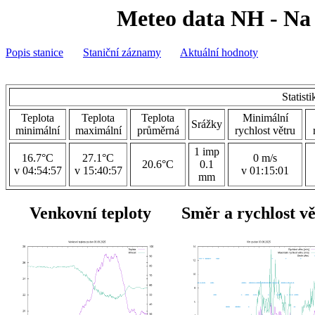
Meteo data NH - Na 
Popis stanice
Staniční záznamy
Aktuální hodnoty
Statist
Teplota
Teplota
Teplota
Minimální
Srážky
minimální
maximální
průměrná
rychlost větru
1 imp
16.7°C
27.1°C
0 m/s
20.6°C
0.1
v 04:54:57
v 15:40:57
v 01:15:01
mm
Venkovní teploty
Směr a rychlost v