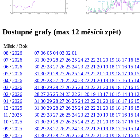
Dostupné grafy (max 12 měsíců zpět)
Měsíc / Rok
08
/
2026
07
06
05
04
03
02
01
07
/
2026
31
30
29
28
27
26
25
24
23
22
21
20
19
18
17
16
1
06
/
2026
30
29
28
27
26
25
24
23
22
21
20
19
18
17
16
15
1
05
/
2026
31
30
29
28
27
26
25
24
23
22
21
20
19
18
17
16
1
04
/
2026
30
29
28
27
26
25
24
23
22
21
20
19
18
17
16
15
1
03
/
2026
31
30
29
28
27
26
25
24
23
22
21
20
19
18
17
16
1
02
/
2026
28
27
26
25
24
23
22
21
20
19
18
17
16
15
14
13
1
01
/
2026
31
30
29
28
27
26
25
24
23
22
21
20
19
18
17
16
1
12
/
2025
31
30
29
28
27
26
25
24
23
22
21
20
19
18
17
16
1
11
/
2025
30
29
28
27
26
25
24
23
22
21
20
19
18
17
16
15
1
10
/
2025
31
30
29
28
27
26
25
24
23
22
21
20
19
18
17
16
1
09
/
2025
30
29
28
27
26
25
24
23
22
21
20
19
18
17
16
15
1
08
/
2025
31
30
29
28
27
26
25
24
23
22
21
20
19
18
17
16
1