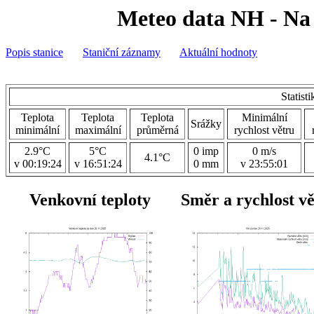
Meteo data NH - Na 
Popis stanice
Staniční záznamy
Aktuální hodnoty
Statist
Teplota
Teplota
Teplota
Minimální
Srážky
minimální
maximální
průměrná
rychlost větru
2.9°C
5°C
0 imp
0 m/s
4.1°C
v 00:19:24
v 16:51:24
0 mm
v 23:55:01
Venkovní teploty
Směr a rychlost v