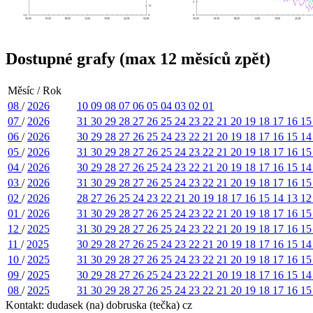
Dostupné grafy (max 12 měsíců zpět)
Měsíc / Rok
08
/
2026
10
09
08
07
06
05
04
03
02
01
07
/
2026
31
30
29
28
27
26
25
24
23
22
21
20
19
18
17
16
1
06
/
2026
30
29
28
27
26
25
24
23
22
21
20
19
18
17
16
15
1
05
/
2026
31
30
29
28
27
26
25
24
23
22
21
20
19
18
17
16
1
04
/
2026
30
29
28
27
26
25
24
23
22
21
20
19
18
17
16
15
1
03
/
2026
31
30
29
28
27
26
25
24
23
22
21
20
19
18
17
16
1
02
/
2026
28
27
26
25
24
23
22
21
20
19
18
17
16
15
14
13
1
01
/
2026
31
30
29
28
27
26
25
24
23
22
21
20
19
18
17
16
1
12
/
2025
31
30
29
28
27
26
25
24
23
22
21
20
19
18
17
16
1
11
/
2025
30
29
28
27
26
25
24
23
22
21
20
19
18
17
16
15
1
10
/
2025
31
30
29
28
27
26
25
24
23
22
21
20
19
18
17
16
1
09
/
2025
30
29
28
27
26
25
24
23
22
21
20
19
18
17
16
15
1
08
/
2025
31
30
29
28
27
26
25
24
23
22
21
20
19
18
17
16
1
Kontakt: dudasek (na) dobruska (tečka) cz