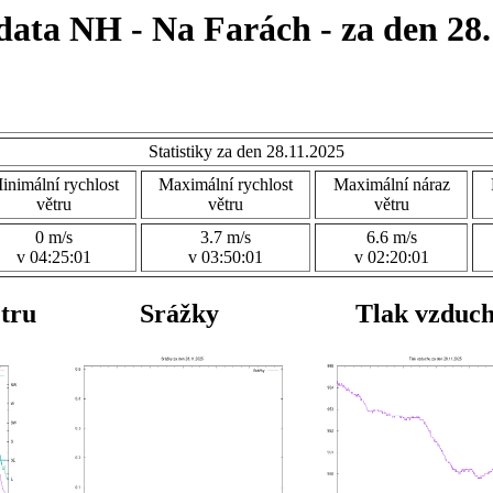
data NH - Na Farách - za den 28.
Statistiky za den 28.11.2025
inimální rychlost
Maximální rychlost
Maximální náraz
větru
větru
větru
0 m/s
3.7 m/s
6.6 m/s
v 04:25:01
v 03:50:01
v 02:20:01
ětru
Srážky
Tlak vzduc