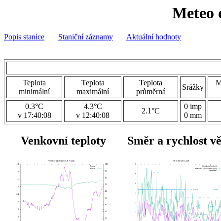
Meteo 
Popis stanice
Staniční záznamy
Aktuální hodnoty
Teplota
Teplota
Teplota
M
Srážky
minimální
maximální
průměrná
0.3°C
4.3°C
0 imp
2.1°C
v 17:40:08
v 12:40:08
0 mm
Venkovní teploty
Směr a rychlost v