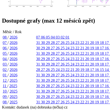
Dostupné grafy (max 12 měsíců zpět)
Měsíc / Rok
08
/
2026
07
06
05
04
03
02
01
07
/
2026
31
30
29
28
27
26
25
24
23
22
21
20
19
18
17
06
/
2026
30
29
28
27
26
25
24
23
22
21
20
19
18
17
16
05
/
2026
31
30
29
28
27
26
25
24
23
22
21
20
19
18
17
04
/
2026
30
29
28
27
26
25
24
23
22
21
20
19
18
17
16
03
/
2026
31
30
29
28
27
26
25
24
23
22
21
20
19
18
17
02
/
2026
28
27
26
25
24
23
22
21
20
19
18
17
16
15
14
01
/
2026
31
30
29
28
27
26
25
24
23
22
21
20
19
18
17
12
/
2025
31
30
29
28
27
26
25
24
23
22
21
20
19
18
17
11
/
2025
30
29
28
27
26
25
24
23
22
21
20
19
18
17
16
10
/
2025
31
30
29
28
27
26
25
24
23
22
21
20
19
18
17
09
/
2025
30
29
28
27
26
25
24
23
22
21
20
19
18
17
16
08
/
2025
31
30
29
28
27
26
25
24
23
22
21
20
19
18
17
Kontakt: dudasek (na) dobruska (tečka) cz