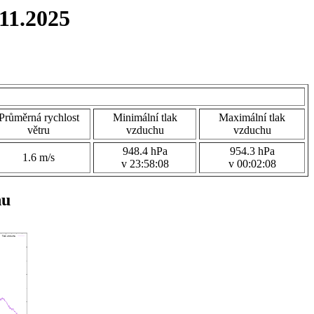
11.2025
Průměrná rychlost
Minimální tlak
Maximální tlak
větru
vzduchu
vzduchu
948.4 hPa
954.3 hPa
1.6 m/s
v 23:58:08
v 00:02:08
hu