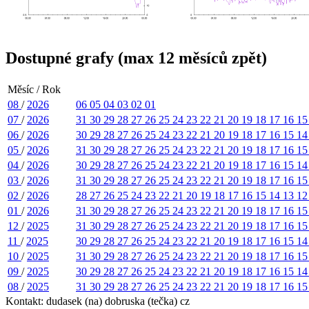
Dostupné grafy (max 12 měsíců zpět)
Měsíc / Rok
08
/
2026
06
05
04
03
02
01
07
/
2026
31
30
29
28
27
26
25
24
23
22
21
20
19
18
17
16
1
06
/
2026
30
29
28
27
26
25
24
23
22
21
20
19
18
17
16
15
1
05
/
2026
31
30
29
28
27
26
25
24
23
22
21
20
19
18
17
16
1
04
/
2026
30
29
28
27
26
25
24
23
22
21
20
19
18
17
16
15
1
03
/
2026
31
30
29
28
27
26
25
24
23
22
21
20
19
18
17
16
1
02
/
2026
28
27
26
25
24
23
22
21
20
19
18
17
16
15
14
13
1
01
/
2026
31
30
29
28
27
26
25
24
23
22
21
20
19
18
17
16
1
12
/
2025
31
30
29
28
27
26
25
24
23
22
21
20
19
18
17
16
1
11
/
2025
30
29
28
27
26
25
24
23
22
21
20
19
18
17
16
15
1
10
/
2025
31
30
29
28
27
26
25
24
23
22
21
20
19
18
17
16
1
09
/
2025
30
29
28
27
26
25
24
23
22
21
20
19
18
17
16
15
1
08
/
2025
31
30
29
28
27
26
25
24
23
22
21
20
19
18
17
16
1
Kontakt: dudasek (na) dobruska (tečka) cz