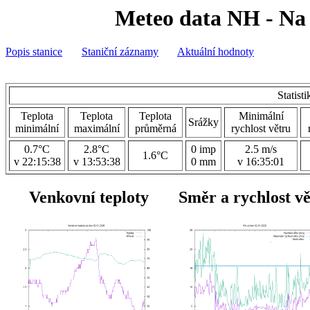
Meteo data NH - Na 
Popis stanice
Staniční záznamy
Aktuální hodnoty
Statist
Teplota
Teplota
Teplota
Minimální
Srážky
minimální
maximální
průměrná
rychlost větru
0.7°C
2.8°C
0 imp
2.5 m/s
1.6°C
v 22:15:38
v 13:53:38
0 mm
v 16:35:01
Venkovní teploty
Směr a rychlost v