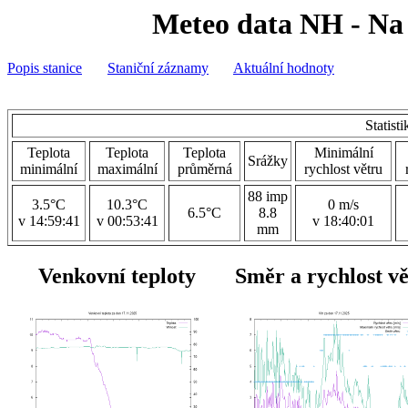
Meteo data NH - Na 
Popis stanice
Staniční záznamy
Aktuální hodnoty
Statist
Teplota
Teplota
Teplota
Minimální
Srážky
minimální
maximální
průměrná
rychlost větru
88 imp
3.5°C
10.3°C
0 m/s
6.5°C
8.8
v 14:59:41
v 00:53:41
v 18:40:01
mm
Venkovní teploty
Směr a rychlost v