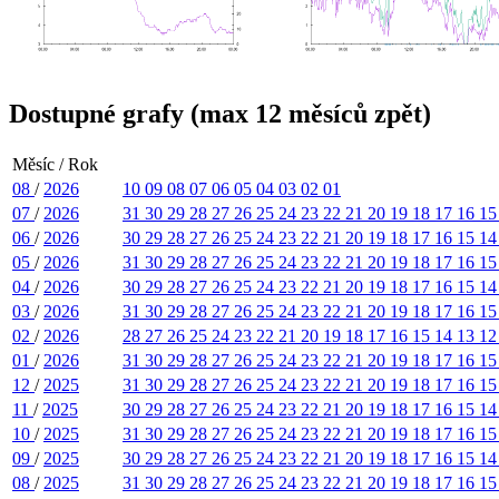
Dostupné grafy (max 12 měsíců zpět)
Měsíc / Rok
08
/
2026
10
09
08
07
06
05
04
03
02
01
07
/
2026
31
30
29
28
27
26
25
24
23
22
21
20
19
18
17
16
1
06
/
2026
30
29
28
27
26
25
24
23
22
21
20
19
18
17
16
15
1
05
/
2026
31
30
29
28
27
26
25
24
23
22
21
20
19
18
17
16
1
04
/
2026
30
29
28
27
26
25
24
23
22
21
20
19
18
17
16
15
1
03
/
2026
31
30
29
28
27
26
25
24
23
22
21
20
19
18
17
16
1
02
/
2026
28
27
26
25
24
23
22
21
20
19
18
17
16
15
14
13
1
01
/
2026
31
30
29
28
27
26
25
24
23
22
21
20
19
18
17
16
1
12
/
2025
31
30
29
28
27
26
25
24
23
22
21
20
19
18
17
16
1
11
/
2025
30
29
28
27
26
25
24
23
22
21
20
19
18
17
16
15
1
10
/
2025
31
30
29
28
27
26
25
24
23
22
21
20
19
18
17
16
1
09
/
2025
30
29
28
27
26
25
24
23
22
21
20
19
18
17
16
15
1
08
/
2025
31
30
29
28
27
26
25
24
23
22
21
20
19
18
17
16
1