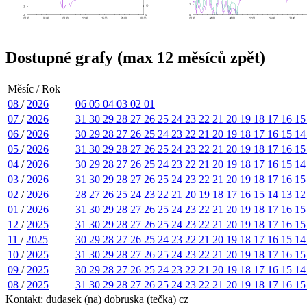
Dostupné grafy (max 12 měsíců zpět)
Měsíc / Rok
08
/
2026
06
05
04
03
02
01
07
/
2026
31
30
29
28
27
26
25
24
23
22
21
20
19
18
17
16
1
06
/
2026
30
29
28
27
26
25
24
23
22
21
20
19
18
17
16
15
1
05
/
2026
31
30
29
28
27
26
25
24
23
22
21
20
19
18
17
16
1
04
/
2026
30
29
28
27
26
25
24
23
22
21
20
19
18
17
16
15
1
03
/
2026
31
30
29
28
27
26
25
24
23
22
21
20
19
18
17
16
1
02
/
2026
28
27
26
25
24
23
22
21
20
19
18
17
16
15
14
13
1
01
/
2026
31
30
29
28
27
26
25
24
23
22
21
20
19
18
17
16
1
12
/
2025
31
30
29
28
27
26
25
24
23
22
21
20
19
18
17
16
1
11
/
2025
30
29
28
27
26
25
24
23
22
21
20
19
18
17
16
15
1
10
/
2025
31
30
29
28
27
26
25
24
23
22
21
20
19
18
17
16
1
09
/
2025
30
29
28
27
26
25
24
23
22
21
20
19
18
17
16
15
1
08
/
2025
31
30
29
28
27
26
25
24
23
22
21
20
19
18
17
16
1
Kontakt: dudasek (na) dobruska (tečka) cz