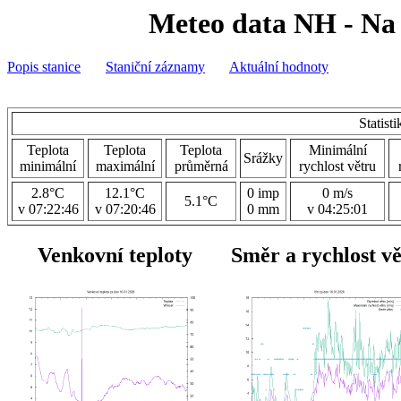
Meteo data NH - Na 
Popis stanice
Staniční záznamy
Aktuální hodnoty
Statist
Teplota
Teplota
Teplota
Minimální
Srážky
minimální
maximální
průměrná
rychlost větru
2.8°C
12.1°C
0 imp
0 m/s
5.1°C
v 07:22:46
v 07:20:46
0 mm
v 04:25:01
Venkovní teploty
Směr a rychlost v