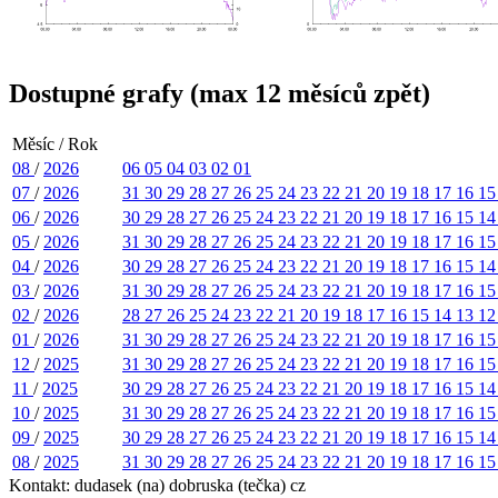
Dostupné grafy (max 12 měsíců zpět)
Měsíc / Rok
08
/
2026
06
05
04
03
02
01
07
/
2026
31
30
29
28
27
26
25
24
23
22
21
20
19
18
17
16
1
06
/
2026
30
29
28
27
26
25
24
23
22
21
20
19
18
17
16
15
1
05
/
2026
31
30
29
28
27
26
25
24
23
22
21
20
19
18
17
16
1
04
/
2026
30
29
28
27
26
25
24
23
22
21
20
19
18
17
16
15
1
03
/
2026
31
30
29
28
27
26
25
24
23
22
21
20
19
18
17
16
1
02
/
2026
28
27
26
25
24
23
22
21
20
19
18
17
16
15
14
13
1
01
/
2026
31
30
29
28
27
26
25
24
23
22
21
20
19
18
17
16
1
12
/
2025
31
30
29
28
27
26
25
24
23
22
21
20
19
18
17
16
1
11
/
2025
30
29
28
27
26
25
24
23
22
21
20
19
18
17
16
15
1
10
/
2025
31
30
29
28
27
26
25
24
23
22
21
20
19
18
17
16
1
09
/
2025
30
29
28
27
26
25
24
23
22
21
20
19
18
17
16
15
1
08
/
2025
31
30
29
28
27
26
25
24
23
22
21
20
19
18
17
16
1
Kontakt: dudasek (na) dobruska (tečka) cz