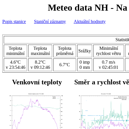
Meteo data NH - Na 
Popis stanice
Staniční záznamy
Aktuální hodnoty
Statist
Teplota
Teplota
Teplota
Minimální
Srážky
minimální
maximální
průměrná
rychlost větru
4.6°C
8.2°C
0 imp
0.7 m/s
6.7°C
v 23:54:46
v 09:12:46
0 mm
v 02:45:01
Venkovní teploty
Směr a rychlost v