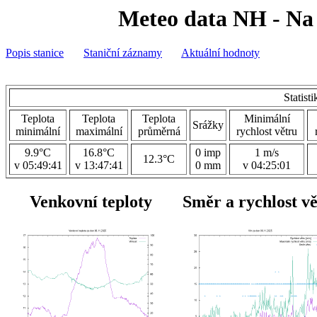
Meteo data NH - Na 
Popis stanice
Staniční záznamy
Aktuální hodnoty
Statist
Teplota
Teplota
Teplota
Minimální
Srážky
minimální
maximální
průměrná
rychlost větru
9.9°C
16.8°C
0 imp
1 m/s
12.3°C
v 05:49:41
v 13:47:41
0 mm
v 04:25:01
Venkovní teploty
Směr a rychlost v