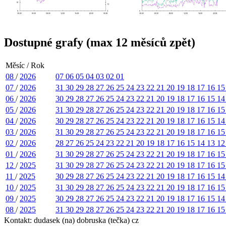
Dostupné grafy (max 12 měsíců zpět)
Měsíc / Rok
08
/
2026
07
06
05
04
03
02
01
07
/
2026
31
30
29
28
27
26
25
24
23
22
21
20
19
18
17
16
1
06
/
2026
30
29
28
27
26
25
24
23
22
21
20
19
18
17
16
15
1
05
/
2026
31
30
29
28
27
26
25
24
23
22
21
20
19
18
17
16
1
04
/
2026
30
29
28
27
26
25
24
23
22
21
20
19
18
17
16
15
1
03
/
2026
31
30
29
28
27
26
25
24
23
22
21
20
19
18
17
16
1
02
/
2026
28
27
26
25
24
23
22
21
20
19
18
17
16
15
14
13
1
01
/
2026
31
30
29
28
27
26
25
24
23
22
21
20
19
18
17
16
1
12
/
2025
31
30
29
28
27
26
25
24
23
22
21
20
19
18
17
16
1
11
/
2025
30
29
28
27
26
25
24
23
22
21
20
19
18
17
16
15
1
10
/
2025
31
30
29
28
27
26
25
24
23
22
21
20
19
18
17
16
1
09
/
2025
30
29
28
27
26
25
24
23
22
21
20
19
18
17
16
15
1
08
/
2025
31
30
29
28
27
26
25
24
23
22
21
20
19
18
17
16
1
Kontakt: dudasek (na) dobruska (tečka) cz