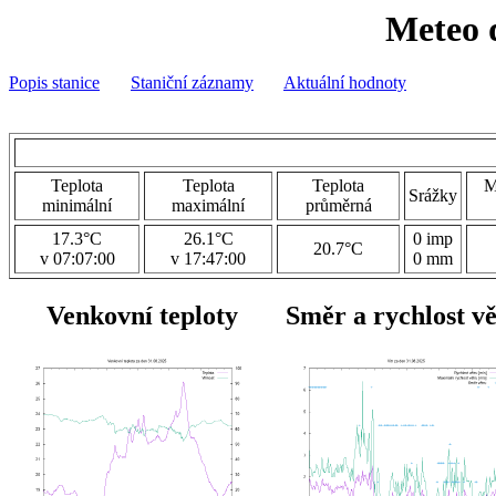
Meteo 
Popis stanice
Staniční záznamy
Aktuální hodnoty
Teplota
Teplota
Teplota
M
Srážky
minimální
maximální
průměrná
17.3°C
26.1°C
0 imp
20.7°C
v 07:07:00
v 17:47:00
0 mm
Venkovní teploty
Směr a rychlost v