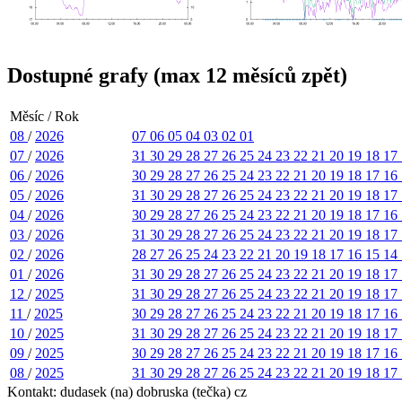
Dostupné grafy (max 12 měsíců zpět)
Měsíc / Rok
08
/
2026
07
06
05
04
03
02
01
07
/
2026
31
30
29
28
27
26
25
24
23
22
21
20
19
18
17
06
/
2026
30
29
28
27
26
25
24
23
22
21
20
19
18
17
16
05
/
2026
31
30
29
28
27
26
25
24
23
22
21
20
19
18
17
04
/
2026
30
29
28
27
26
25
24
23
22
21
20
19
18
17
16
03
/
2026
31
30
29
28
27
26
25
24
23
22
21
20
19
18
17
02
/
2026
28
27
26
25
24
23
22
21
20
19
18
17
16
15
14
01
/
2026
31
30
29
28
27
26
25
24
23
22
21
20
19
18
17
12
/
2025
31
30
29
28
27
26
25
24
23
22
21
20
19
18
17
11
/
2025
30
29
28
27
26
25
24
23
22
21
20
19
18
17
16
10
/
2025
31
30
29
28
27
26
25
24
23
22
21
20
19
18
17
09
/
2025
30
29
28
27
26
25
24
23
22
21
20
19
18
17
16
08
/
2025
31
30
29
28
27
26
25
24
23
22
21
20
19
18
17
Kontakt: dudasek (na) dobruska (tečka) cz