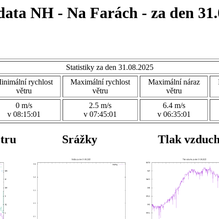
data NH - Na Farách - za den 31.
Statistiky za den 31.08.2025
inimální rychlost
Maximální rychlost
Maximální náraz
větru
větru
větru
0 m/s
2.5 m/s
6.4 m/s
v 08:15:01
v 07:45:01
v 06:35:01
ětru
Srážky
Tlak vzduc