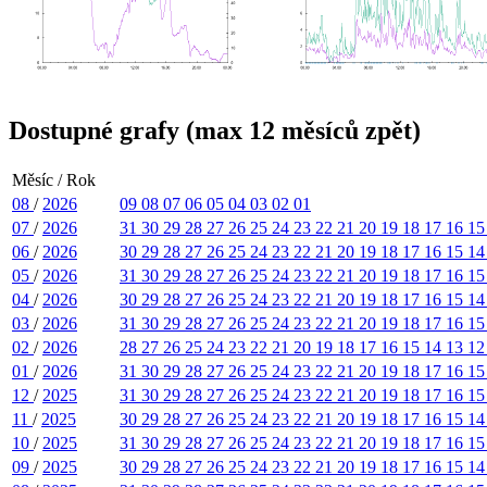
Dostupné grafy (max 12 měsíců zpět)
Měsíc / Rok
08
/
2026
09
08
07
06
05
04
03
02
01
07
/
2026
31
30
29
28
27
26
25
24
23
22
21
20
19
18
17
16
1
06
/
2026
30
29
28
27
26
25
24
23
22
21
20
19
18
17
16
15
1
05
/
2026
31
30
29
28
27
26
25
24
23
22
21
20
19
18
17
16
1
04
/
2026
30
29
28
27
26
25
24
23
22
21
20
19
18
17
16
15
1
03
/
2026
31
30
29
28
27
26
25
24
23
22
21
20
19
18
17
16
1
02
/
2026
28
27
26
25
24
23
22
21
20
19
18
17
16
15
14
13
1
01
/
2026
31
30
29
28
27
26
25
24
23
22
21
20
19
18
17
16
1
12
/
2025
31
30
29
28
27
26
25
24
23
22
21
20
19
18
17
16
1
11
/
2025
30
29
28
27
26
25
24
23
22
21
20
19
18
17
16
15
1
10
/
2025
31
30
29
28
27
26
25
24
23
22
21
20
19
18
17
16
1
09
/
2025
30
29
28
27
26
25
24
23
22
21
20
19
18
17
16
15
1