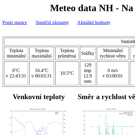
Meteo data NH - Na 
Popis stanice
Staniční záznamy
Aktuální hodnoty
Statist
Teplota
Teplota
Teplota
Minimální
Srážky
minimální
maximální
průměrná
rychlost větru
129
6°C
16.4°C
imp
0 m/s
10.5°C
v 22:43:31
v 00:03:31
12.9
v 03:00:01
mm
Venkovní teploty
Směr a rychlost v