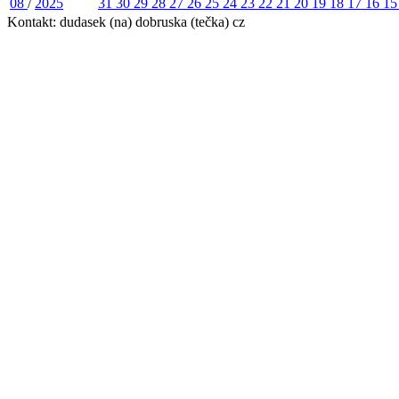
08
/
2025
31
30
29
28
27
26
25
24
23
22
21
20
19
18
17
16
1
Kontakt: dudasek (na) dobruska (tečka) cz