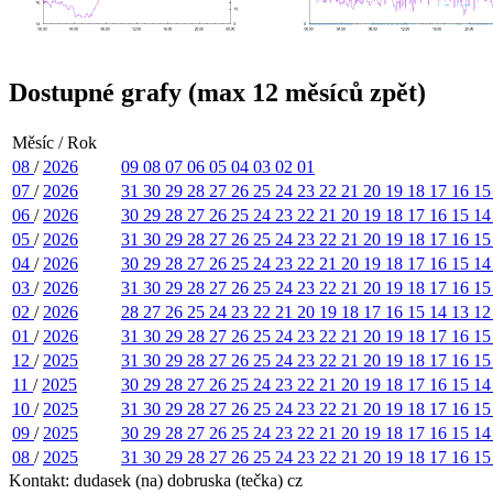
Dostupné grafy (max 12 měsíců zpět)
Měsíc / Rok
08
/
2026
09
08
07
06
05
04
03
02
01
07
/
2026
31
30
29
28
27
26
25
24
23
22
21
20
19
18
17
16
1
06
/
2026
30
29
28
27
26
25
24
23
22
21
20
19
18
17
16
15
1
05
/
2026
31
30
29
28
27
26
25
24
23
22
21
20
19
18
17
16
1
04
/
2026
30
29
28
27
26
25
24
23
22
21
20
19
18
17
16
15
1
03
/
2026
31
30
29
28
27
26
25
24
23
22
21
20
19
18
17
16
1
02
/
2026
28
27
26
25
24
23
22
21
20
19
18
17
16
15
14
13
1
01
/
2026
31
30
29
28
27
26
25
24
23
22
21
20
19
18
17
16
1
12
/
2025
31
30
29
28
27
26
25
24
23
22
21
20
19
18
17
16
1
11
/
2025
30
29
28
27
26
25
24
23
22
21
20
19
18
17
16
15
1
10
/
2025
31
30
29
28
27
26
25
24
23
22
21
20
19
18
17
16
1
09
/
2025
30
29
28
27
26
25
24
23
22
21
20
19
18
17
16
15
1
08
/
2025
31
30
29
28
27
26
25
24
23
22
21
20
19
18
17
16
1
Kontakt: dudasek (na) dobruska (tečka) cz