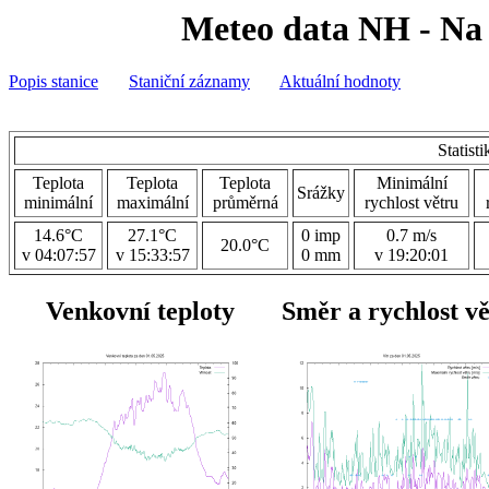
Meteo data NH - Na 
Popis stanice
Staniční záznamy
Aktuální hodnoty
Statist
Teplota
Teplota
Teplota
Minimální
Srážky
minimální
maximální
průměrná
rychlost větru
14.6°C
27.1°C
0 imp
0.7 m/s
20.0°C
v 04:07:57
v 15:33:57
0 mm
v 19:20:01
Venkovní teploty
Směr a rychlost v