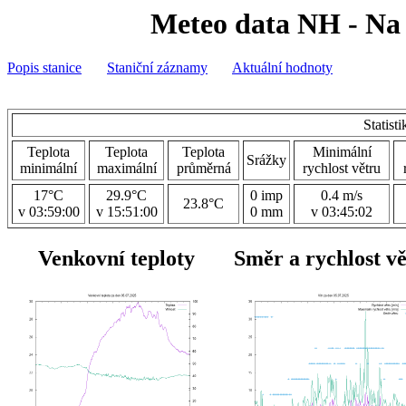
Meteo data NH - Na 
Popis stanice
Staniční záznamy
Aktuální hodnoty
Statist
Teplota
Teplota
Teplota
Minimální
Srážky
minimální
maximální
průměrná
rychlost větru
17°C
29.9°C
0 imp
0.4 m/s
23.8°C
v 03:59:00
v 15:51:00
0 mm
v 03:45:02
Venkovní teploty
Směr a rychlost v