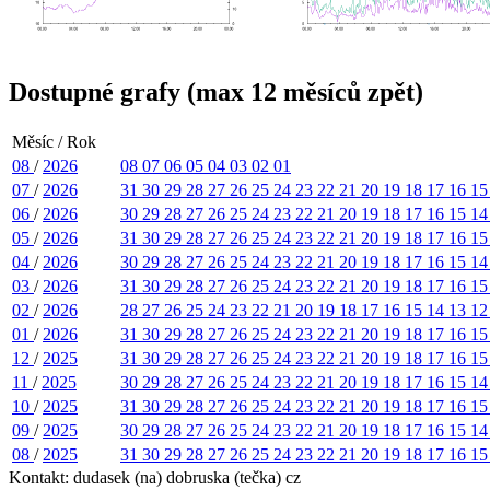
Dostupné grafy (max 12 měsíců zpět)
Měsíc / Rok
08
/
2026
08
07
06
05
04
03
02
01
07
/
2026
31
30
29
28
27
26
25
24
23
22
21
20
19
18
17
16
1
06
/
2026
30
29
28
27
26
25
24
23
22
21
20
19
18
17
16
15
1
05
/
2026
31
30
29
28
27
26
25
24
23
22
21
20
19
18
17
16
1
04
/
2026
30
29
28
27
26
25
24
23
22
21
20
19
18
17
16
15
1
03
/
2026
31
30
29
28
27
26
25
24
23
22
21
20
19
18
17
16
1
02
/
2026
28
27
26
25
24
23
22
21
20
19
18
17
16
15
14
13
1
01
/
2026
31
30
29
28
27
26
25
24
23
22
21
20
19
18
17
16
1
12
/
2025
31
30
29
28
27
26
25
24
23
22
21
20
19
18
17
16
1
11
/
2025
30
29
28
27
26
25
24
23
22
21
20
19
18
17
16
15
1
10
/
2025
31
30
29
28
27
26
25
24
23
22
21
20
19
18
17
16
1
09
/
2025
30
29
28
27
26
25
24
23
22
21
20
19
18
17
16
15
1
08
/
2025
31
30
29
28
27
26
25
24
23
22
21
20
19
18
17
16
1
Kontakt: dudasek (na) dobruska (tečka) cz