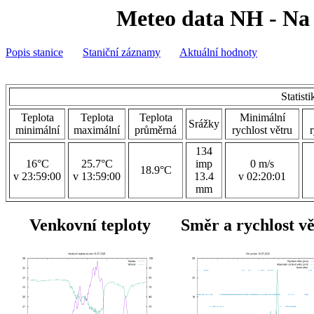
Meteo data NH - Na 
Popis stanice
Staniční záznamy
Aktuální hodnoty
Statist
Teplota
Teplota
Teplota
Minimální
Srážky
minimální
maximální
průměrná
rychlost větru
134
16°C
25.7°C
imp
0 m/s
18.9°C
v 23:59:00
v 13:59:00
13.4
v 02:20:01
mm
Venkovní teploty
Směr a rychlost v