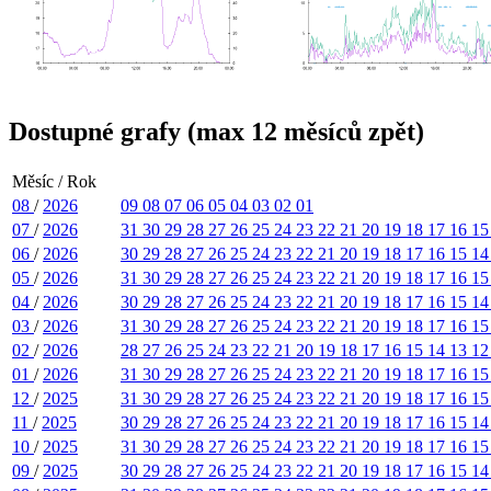
Dostupné grafy (max 12 měsíců zpět)
Měsíc / Rok
08
/
2026
09
08
07
06
05
04
03
02
01
07
/
2026
31
30
29
28
27
26
25
24
23
22
21
20
19
18
17
16
1
06
/
2026
30
29
28
27
26
25
24
23
22
21
20
19
18
17
16
15
1
05
/
2026
31
30
29
28
27
26
25
24
23
22
21
20
19
18
17
16
1
04
/
2026
30
29
28
27
26
25
24
23
22
21
20
19
18
17
16
15
1
03
/
2026
31
30
29
28
27
26
25
24
23
22
21
20
19
18
17
16
1
02
/
2026
28
27
26
25
24
23
22
21
20
19
18
17
16
15
14
13
1
01
/
2026
31
30
29
28
27
26
25
24
23
22
21
20
19
18
17
16
1
12
/
2025
31
30
29
28
27
26
25
24
23
22
21
20
19
18
17
16
1
11
/
2025
30
29
28
27
26
25
24
23
22
21
20
19
18
17
16
15
1
10
/
2025
31
30
29
28
27
26
25
24
23
22
21
20
19
18
17
16
1
09
/
2025
30
29
28
27
26
25
24
23
22
21
20
19
18
17
16
15
1