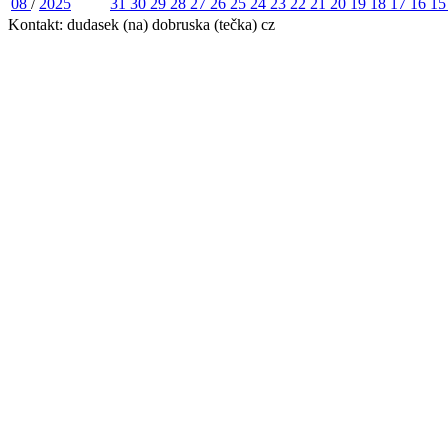
08
/
2025
31
30
29
28
27
26
25
24
23
22
21
20
19
18
17
16
1
Kontakt: dudasek (na) dobruska (tečka) cz