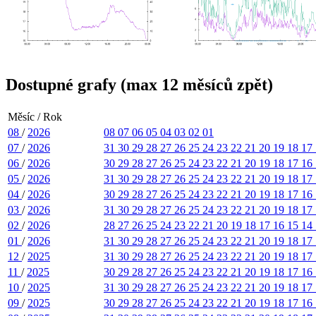
Dostupné grafy (max 12 měsíců zpět)
Měsíc / Rok
08
/
2026
08
07
06
05
04
03
02
01
07
/
2026
31
30
29
28
27
26
25
24
23
22
21
20
19
18
17
06
/
2026
30
29
28
27
26
25
24
23
22
21
20
19
18
17
16
05
/
2026
31
30
29
28
27
26
25
24
23
22
21
20
19
18
17
04
/
2026
30
29
28
27
26
25
24
23
22
21
20
19
18
17
16
03
/
2026
31
30
29
28
27
26
25
24
23
22
21
20
19
18
17
02
/
2026
28
27
26
25
24
23
22
21
20
19
18
17
16
15
14
01
/
2026
31
30
29
28
27
26
25
24
23
22
21
20
19
18
17
12
/
2025
31
30
29
28
27
26
25
24
23
22
21
20
19
18
17
11
/
2025
30
29
28
27
26
25
24
23
22
21
20
19
18
17
16
10
/
2025
31
30
29
28
27
26
25
24
23
22
21
20
19
18
17
09
/
2025
30
29
28
27
26
25
24
23
22
21
20
19
18
17
16