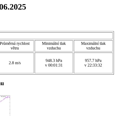
06.2025
Průměrná rychlost
Minimální tlak
Maximální tlak
větru
vzduchu
vzduchu
948.3 hPa
957.7 hPa
2.8 m/s
v 00:01:31
v 22:33:32
hu