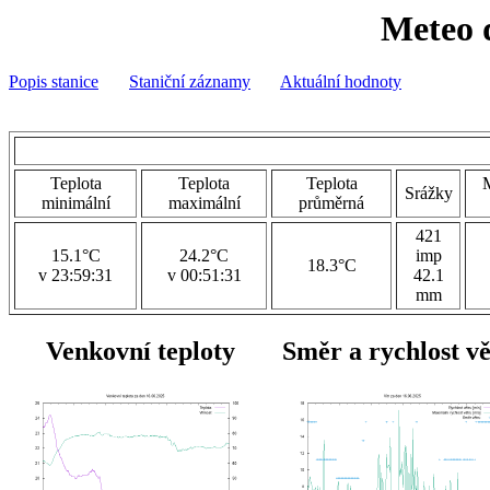
Meteo 
Popis stanice
Staniční záznamy
Aktuální hodnoty
Teplota
Teplota
Teplota
M
Srážky
minimální
maximální
průměrná
421
15.1°C
24.2°C
imp
18.3°C
v 23:59:31
v 00:51:31
42.1
mm
Venkovní teploty
Směr a rychlost v