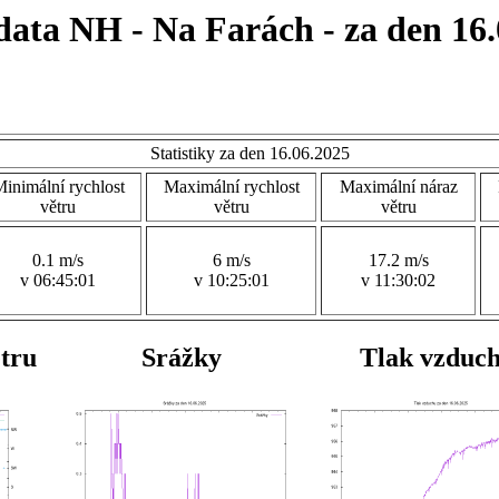
data NH - Na Farách - za den 16.
Statistiky za den 16.06.2025
inimální rychlost
Maximální rychlost
Maximální náraz
větru
větru
větru
0.1 m/s
6 m/s
17.2 m/s
v 06:45:01
v 10:25:01
v 11:30:02
ětru
Srážky
Tlak vzduc