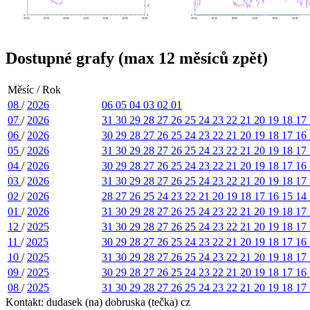
Dostupné grafy (max 12 měsíců zpět)
Měsíc / Rok
08
/
2026
06
05
04
03
02
01
07
/
2026
31
30
29
28
27
26
25
24
23
22
21
20
19
18
17
06
/
2026
30
29
28
27
26
25
24
23
22
21
20
19
18
17
16
05
/
2026
31
30
29
28
27
26
25
24
23
22
21
20
19
18
17
04
/
2026
30
29
28
27
26
25
24
23
22
21
20
19
18
17
16
03
/
2026
31
30
29
28
27
26
25
24
23
22
21
20
19
18
17
02
/
2026
28
27
26
25
24
23
22
21
20
19
18
17
16
15
14
01
/
2026
31
30
29
28
27
26
25
24
23
22
21
20
19
18
17
12
/
2025
31
30
29
28
27
26
25
24
23
22
21
20
19
18
17
11
/
2025
30
29
28
27
26
25
24
23
22
21
20
19
18
17
16
10
/
2025
31
30
29
28
27
26
25
24
23
22
21
20
19
18
17
09
/
2025
30
29
28
27
26
25
24
23
22
21
20
19
18
17
16
08
/
2025
31
30
29
28
27
26
25
24
23
22
21
20
19
18
17
Kontakt: dudasek (na) dobruska (tečka) cz