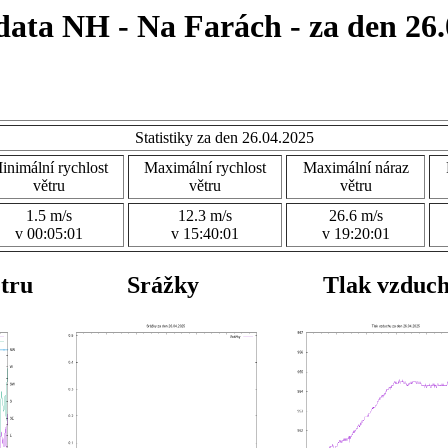
data NH - Na Farách - za den 26.
Statistiky za den 26.04.2025
inimální rychlost
Maximální rychlost
Maximální náraz
větru
větru
větru
1.5 m/s
12.3 m/s
26.6 m/s
v 00:05:01
v 15:40:01
v 19:20:01
ětru
Srážky
Tlak vzduc