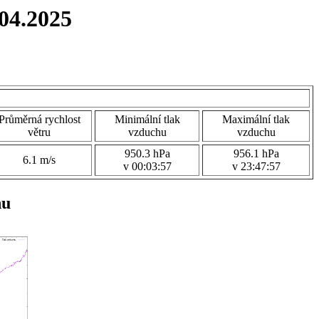
04.2025
Průměrná rychlost
Minimální tlak
Maximální tlak
větru
vzduchu
vzduchu
950.3 hPa
956.1 hPa
6.1 m/s
v 00:03:57
v 23:47:57
hu