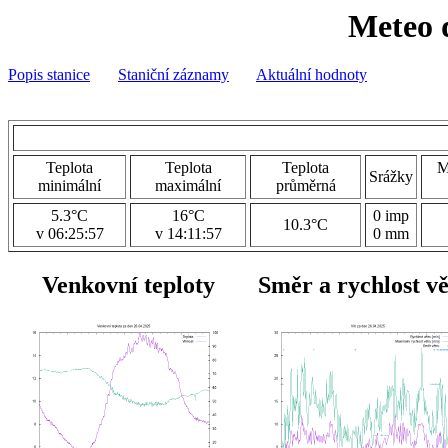
Meteo 
Popis stanice
Staniční záznamy
Aktuální hodnoty
Teplota
Teplota
Teplota
M
Srážky
minimální
maximální
průměrná
5.3°C
16°C
0 imp
10.3°C
v 06:25:57
v 14:11:57
0 mm
Venkovní teploty
Směr a rychlost v