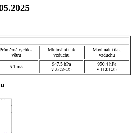
05.2025
Průměrná rychlost
Minimální tlak
Maximální tlak
větru
vzduchu
vzduchu
947.5 hPa
950.4 hPa
5.1 m/s
v 22:59:25
v 11:01:25
hu