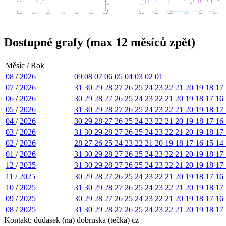
Dostupné grafy (max 12 měsíců zpět)
Měsíc / Rok
08
/
2026
09
08
07
06
05
04
03
02
01
07
/
2026
31
30
29
28
27
26
25
24
23
22
21
20
19
18
17
06
/
2026
30
29
28
27
26
25
24
23
22
21
20
19
18
17
16
05
/
2026
31
30
29
28
27
26
25
24
23
22
21
20
19
18
17
04
/
2026
30
29
28
27
26
25
24
23
22
21
20
19
18
17
16
03
/
2026
31
30
29
28
27
26
25
24
23
22
21
20
19
18
17
02
/
2026
28
27
26
25
24
23
22
21
20
19
18
17
16
15
14
01
/
2026
31
30
29
28
27
26
25
24
23
22
21
20
19
18
17
12
/
2025
31
30
29
28
27
26
25
24
23
22
21
20
19
18
17
11
/
2025
30
29
28
27
26
25
24
23
22
21
20
19
18
17
16
10
/
2025
31
30
29
28
27
26
25
24
23
22
21
20
19
18
17
09
/
2025
30
29
28
27
26
25
24
23
22
21
20
19
18
17
16
08
/
2025
31
30
29
28
27
26
25
24
23
22
21
20
19
18
17
Kontakt: dudasek (na) dobruska (tečka) cz