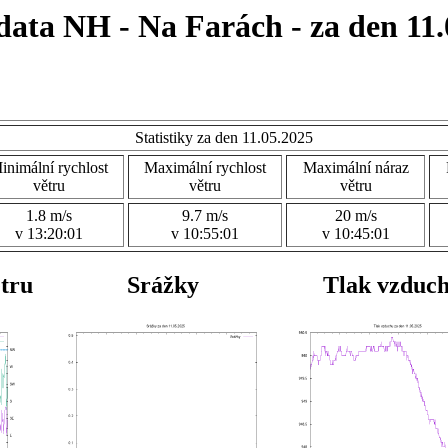
data NH - Na Farách - za den 11.
Statistiky za den 11.05.2025
inimální rychlost
Maximální rychlost
Maximální náraz
větru
větru
větru
1.8 m/s
9.7 m/s
20 m/s
v 13:20:01
v 10:55:01
v 10:45:01
ětru
Srážky
Tlak vzduc