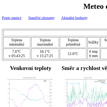
Meteo 
Popis stanice
Staniční záznamy
Aktuální hodnoty
Teplota
Teplota
Teplota
M
Srážky
minimální
maximální
průměrná
7.6°C
18.1°C
0 imp
12.6°C
v 05:43:25
v 15:27:25
0 mm
Venkovní teploty
Směr a rychlost v