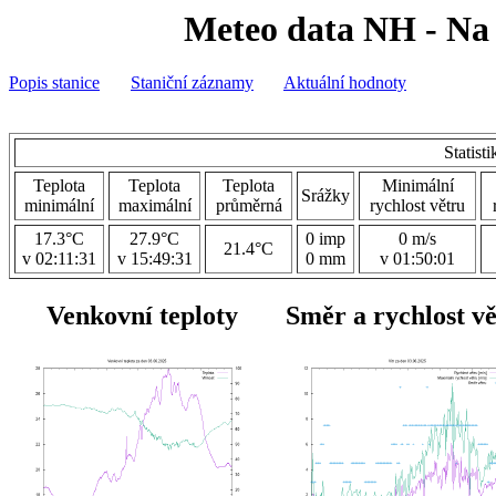
Meteo data NH - Na 
Popis stanice
Staniční záznamy
Aktuální hodnoty
Statist
Teplota
Teplota
Teplota
Minimální
Srážky
minimální
maximální
průměrná
rychlost větru
17.3°C
27.9°C
0 imp
0 m/s
21.4°C
v 02:11:31
v 15:49:31
0 mm
v 01:50:01
Venkovní teploty
Směr a rychlost v