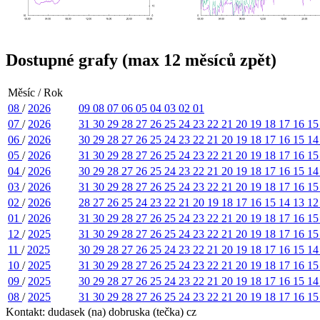
Dostupné grafy (max 12 měsíců zpět)
Měsíc / Rok
08
/
2026
09
08
07
06
05
04
03
02
01
07
/
2026
31
30
29
28
27
26
25
24
23
22
21
20
19
18
17
16
1
06
/
2026
30
29
28
27
26
25
24
23
22
21
20
19
18
17
16
15
1
05
/
2026
31
30
29
28
27
26
25
24
23
22
21
20
19
18
17
16
1
04
/
2026
30
29
28
27
26
25
24
23
22
21
20
19
18
17
16
15
1
03
/
2026
31
30
29
28
27
26
25
24
23
22
21
20
19
18
17
16
1
02
/
2026
28
27
26
25
24
23
22
21
20
19
18
17
16
15
14
13
1
01
/
2026
31
30
29
28
27
26
25
24
23
22
21
20
19
18
17
16
1
12
/
2025
31
30
29
28
27
26
25
24
23
22
21
20
19
18
17
16
1
11
/
2025
30
29
28
27
26
25
24
23
22
21
20
19
18
17
16
15
1
10
/
2025
31
30
29
28
27
26
25
24
23
22
21
20
19
18
17
16
1
09
/
2025
30
29
28
27
26
25
24
23
22
21
20
19
18
17
16
15
1
08
/
2025
31
30
29
28
27
26
25
24
23
22
21
20
19
18
17
16
1
Kontakt: dudasek (na) dobruska (tečka) cz