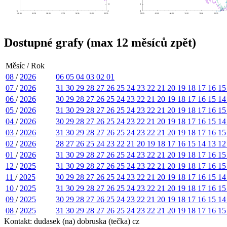
Dostupné grafy (max 12 měsíců zpět)
Měsíc / Rok
08
/
2026
06
05
04
03
02
01
07
/
2026
31
30
29
28
27
26
25
24
23
22
21
20
19
18
17
16
1
06
/
2026
30
29
28
27
26
25
24
23
22
21
20
19
18
17
16
15
1
05
/
2026
31
30
29
28
27
26
25
24
23
22
21
20
19
18
17
16
1
04
/
2026
30
29
28
27
26
25
24
23
22
21
20
19
18
17
16
15
1
03
/
2026
31
30
29
28
27
26
25
24
23
22
21
20
19
18
17
16
1
02
/
2026
28
27
26
25
24
23
22
21
20
19
18
17
16
15
14
13
1
01
/
2026
31
30
29
28
27
26
25
24
23
22
21
20
19
18
17
16
1
12
/
2025
31
30
29
28
27
26
25
24
23
22
21
20
19
18
17
16
1
11
/
2025
30
29
28
27
26
25
24
23
22
21
20
19
18
17
16
15
1
10
/
2025
31
30
29
28
27
26
25
24
23
22
21
20
19
18
17
16
1
09
/
2025
30
29
28
27
26
25
24
23
22
21
20
19
18
17
16
15
1
08
/
2025
31
30
29
28
27
26
25
24
23
22
21
20
19
18
17
16
1
Kontakt: dudasek (na) dobruska (tečka) cz