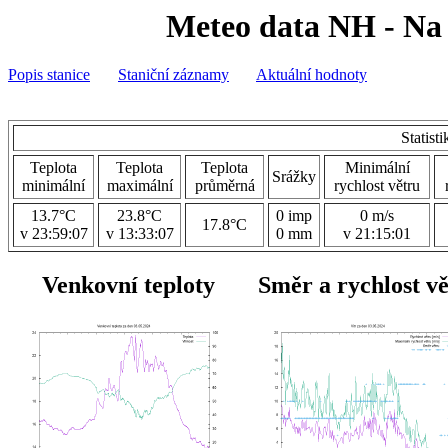
Meteo data NH - Na 
Popis stanice
Staniční záznamy
Aktuální hodnoty
Statist
Teplota
Teplota
Teplota
Minimální
Srážky
minimální
maximální
průměrná
rychlost větru
13.7°C
23.8°C
0 imp
0 m/s
17.8°C
v 23:59:07
v 13:33:07
0 mm
v 21:15:01
Venkovní teploty
Směr a rychlost v