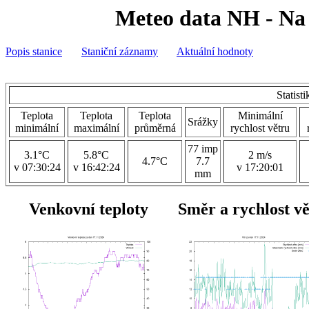
Meteo data NH - Na 
Popis stanice
Staniční záznamy
Aktuální hodnoty
Statist
Teplota
Teplota
Teplota
Minimální
Srážky
minimální
maximální
průměrná
rychlost větru
77 imp
3.1°C
5.8°C
2 m/s
4.7°C
7.7
v 07:30:24
v 16:42:24
v 17:20:01
mm
Venkovní teploty
Směr a rychlost v