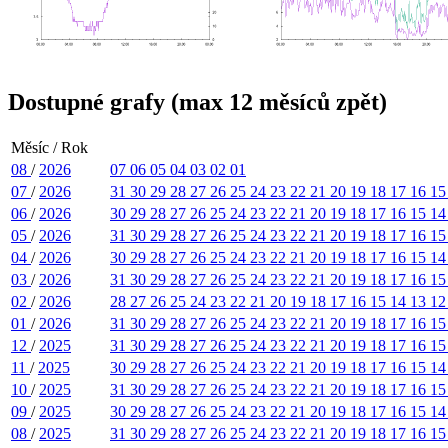
Dostupné grafy (max 12 měsíců zpět)
Měsíc / Rok
08
/
2026
07
06
05
04
03
02
01
07
/
2026
31
30
29
28
27
26
25
24
23
22
21
20
19
18
17
16
1
06
/
2026
30
29
28
27
26
25
24
23
22
21
20
19
18
17
16
15
1
05
/
2026
31
30
29
28
27
26
25
24
23
22
21
20
19
18
17
16
1
04
/
2026
30
29
28
27
26
25
24
23
22
21
20
19
18
17
16
15
1
03
/
2026
31
30
29
28
27
26
25
24
23
22
21
20
19
18
17
16
1
02
/
2026
28
27
26
25
24
23
22
21
20
19
18
17
16
15
14
13
1
01
/
2026
31
30
29
28
27
26
25
24
23
22
21
20
19
18
17
16
1
12
/
2025
31
30
29
28
27
26
25
24
23
22
21
20
19
18
17
16
1
11
/
2025
30
29
28
27
26
25
24
23
22
21
20
19
18
17
16
15
1
10
/
2025
31
30
29
28
27
26
25
24
23
22
21
20
19
18
17
16
1
09
/
2025
30
29
28
27
26
25
24
23
22
21
20
19
18
17
16
15
1
08
/
2025
31
30
29
28
27
26
25
24
23
22
21
20
19
18
17
16
1