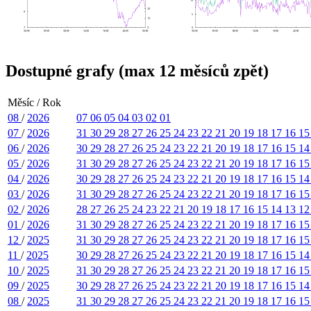
Dostupné grafy (max 12 měsíců zpět)
Měsíc / Rok
08
/
2026
07
06
05
04
03
02
01
07
/
2026
31
30
29
28
27
26
25
24
23
22
21
20
19
18
17
16
1
06
/
2026
30
29
28
27
26
25
24
23
22
21
20
19
18
17
16
15
1
05
/
2026
31
30
29
28
27
26
25
24
23
22
21
20
19
18
17
16
1
04
/
2026
30
29
28
27
26
25
24
23
22
21
20
19
18
17
16
15
1
03
/
2026
31
30
29
28
27
26
25
24
23
22
21
20
19
18
17
16
1
02
/
2026
28
27
26
25
24
23
22
21
20
19
18
17
16
15
14
13
1
01
/
2026
31
30
29
28
27
26
25
24
23
22
21
20
19
18
17
16
1
12
/
2025
31
30
29
28
27
26
25
24
23
22
21
20
19
18
17
16
1
11
/
2025
30
29
28
27
26
25
24
23
22
21
20
19
18
17
16
15
1
10
/
2025
31
30
29
28
27
26
25
24
23
22
21
20
19
18
17
16
1
09
/
2025
30
29
28
27
26
25
24
23
22
21
20
19
18
17
16
15
1
08
/
2025
31
30
29
28
27
26
25
24
23
22
21
20
19
18
17
16
1