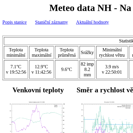
Meteo data NH - Na 
Popis stanice
Staniční záznamy
Aktuální hodnoty
Statist
Teplota
Teplota
Teplota
Minimální
Srážky
minimální
maximální
průměrná
rychlost větru
82 imp
7.1°C
12.9°C
3.9 m/s
9.6°C
8.2
v 19:52:56
v 11:42:56
v 22:50:01
mm
Venkovní teploty
Směr a rychlost v