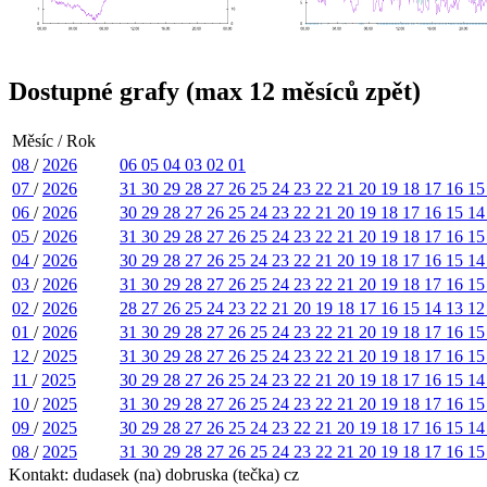
Dostupné grafy (max 12 měsíců zpět)
Měsíc / Rok
08
/
2026
06
05
04
03
02
01
07
/
2026
31
30
29
28
27
26
25
24
23
22
21
20
19
18
17
16
1
06
/
2026
30
29
28
27
26
25
24
23
22
21
20
19
18
17
16
15
1
05
/
2026
31
30
29
28
27
26
25
24
23
22
21
20
19
18
17
16
1
04
/
2026
30
29
28
27
26
25
24
23
22
21
20
19
18
17
16
15
1
03
/
2026
31
30
29
28
27
26
25
24
23
22
21
20
19
18
17
16
1
02
/
2026
28
27
26
25
24
23
22
21
20
19
18
17
16
15
14
13
1
01
/
2026
31
30
29
28
27
26
25
24
23
22
21
20
19
18
17
16
1
12
/
2025
31
30
29
28
27
26
25
24
23
22
21
20
19
18
17
16
1
11
/
2025
30
29
28
27
26
25
24
23
22
21
20
19
18
17
16
15
1
10
/
2025
31
30
29
28
27
26
25
24
23
22
21
20
19
18
17
16
1
09
/
2025
30
29
28
27
26
25
24
23
22
21
20
19
18
17
16
15
1
08
/
2025
31
30
29
28
27
26
25
24
23
22
21
20
19
18
17
16
1
Kontakt: dudasek (na) dobruska (tečka) cz