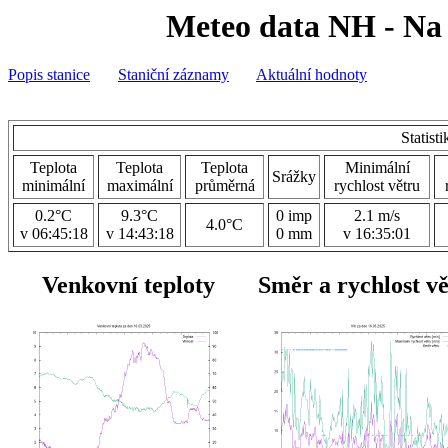
Meteo data NH - Na 
Popis stanice
Staniční záznamy
Aktuální hodnoty
Statist
Teplota
Teplota
Teplota
Minimální
Srážky
minimální
maximální
průměrná
rychlost větru
0.2°C
9.3°C
0 imp
2.1 m/s
4.0°C
v 06:45:18
v 14:43:18
0 mm
v 16:35:01
Venkovní teploty
Směr a rychlost v