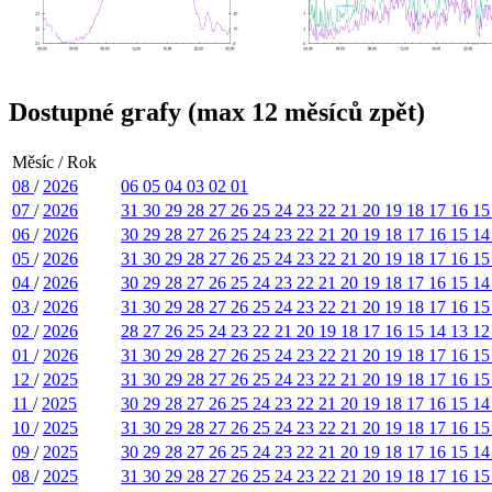
Dostupné grafy (max 12 měsíců zpět)
Měsíc / Rok
08
/
2026
06
05
04
03
02
01
07
/
2026
31
30
29
28
27
26
25
24
23
22
21
20
19
18
17
16
1
06
/
2026
30
29
28
27
26
25
24
23
22
21
20
19
18
17
16
15
1
05
/
2026
31
30
29
28
27
26
25
24
23
22
21
20
19
18
17
16
1
04
/
2026
30
29
28
27
26
25
24
23
22
21
20
19
18
17
16
15
1
03
/
2026
31
30
29
28
27
26
25
24
23
22
21
20
19
18
17
16
1
02
/
2026
28
27
26
25
24
23
22
21
20
19
18
17
16
15
14
13
1
01
/
2026
31
30
29
28
27
26
25
24
23
22
21
20
19
18
17
16
1
12
/
2025
31
30
29
28
27
26
25
24
23
22
21
20
19
18
17
16
1
11
/
2025
30
29
28
27
26
25
24
23
22
21
20
19
18
17
16
15
1
10
/
2025
31
30
29
28
27
26
25
24
23
22
21
20
19
18
17
16
1
09
/
2025
30
29
28
27
26
25
24
23
22
21
20
19
18
17
16
15
1
08
/
2025
31
30
29
28
27
26
25
24
23
22
21
20
19
18
17
16
1