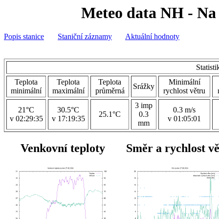
Meteo data NH - Na 
Popis stanice
Staniční záznamy
Aktuální hodnoty
Statist
Teplota
Teplota
Teplota
Minimální
Srážky
minimální
maximální
průměrná
rychlost větru
3 imp
21°C
30.5°C
0.3 m/s
25.1°C
0.3
v 02:29:35
v 17:19:35
v 01:05:01
mm
Venkovní teploty
Směr a rychlost v