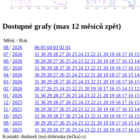
Dostupné grafy (max 12 měsíců zpět)
Měsíc / Rok
08
/
2026
06
05
04
03
02
01
07
/
2026
31
30
29
28
27
26
25
24
23
22
21
20
19
18
17
16
1
06
/
2026
30
29
28
27
26
25
24
23
22
21
20
19
18
17
16
15
1
05
/
2026
31
30
29
28
27
26
25
24
23
22
21
20
19
18
17
16
1
04
/
2026
30
29
28
27
26
25
24
23
22
21
20
19
18
17
16
15
1
03
/
2026
31
30
29
28
27
26
25
24
23
22
21
20
19
18
17
16
1
02
/
2026
28
27
26
25
24
23
22
21
20
19
18
17
16
15
14
13
1
01
/
2026
31
30
29
28
27
26
25
24
23
22
21
20
19
18
17
16
1
12
/
2025
31
30
29
28
27
26
25
24
23
22
21
20
19
18
17
16
1
11
/
2025
30
29
28
27
26
25
24
23
22
21
20
19
18
17
16
15
1
10
/
2025
31
30
29
28
27
26
25
24
23
22
21
20
19
18
17
16
1
09
/
2025
30
29
28
27
26
25
24
23
22
21
20
19
18
17
16
15
1
08
/
2025
31
30
29
28
27
26
25
24
23
22
21
20
19
18
17
16
1
Kontakt: dudasek (na) dobruska (tečka) cz