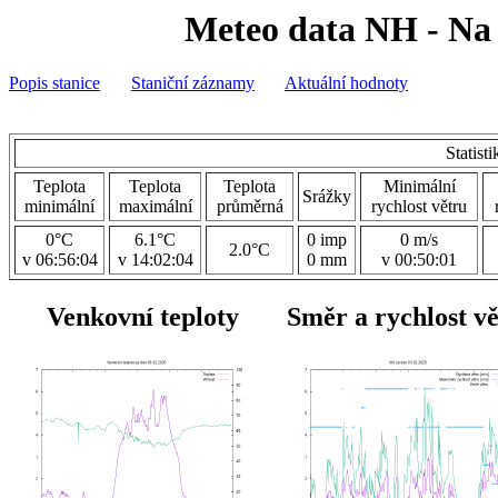
Meteo data NH - Na 
Popis stanice
Staniční záznamy
Aktuální hodnoty
Statist
Teplota
Teplota
Teplota
Minimální
Srážky
minimální
maximální
průměrná
rychlost větru
0°C
6.1°C
0 imp
0 m/s
2.0°C
v 06:56:04
v 14:02:04
0 mm
v 00:50:01
Venkovní teploty
Směr a rychlost v