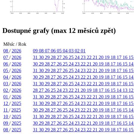
Dostupné grafy (max 12 měsíců zpět)
Měsíc / Rok
08
/
2026
09
08
07
06
05
04
03
02
01
07
/
2026
31
30
29
28
27
26
25
24
23
22
21
20
19
18
17
16
1
06
/
2026
30
29
28
27
26
25
24
23
22
21
20
19
18
17
16
15
1
05
/
2026
31
30
29
28
27
26
25
24
23
22
21
20
19
18
17
16
1
04
/
2026
30
29
28
27
26
25
24
23
22
21
20
19
18
17
16
15
1
03
/
2026
31
30
29
28
27
26
25
24
23
22
21
20
19
18
17
16
1
02
/
2026
28
27
26
25
24
23
22
21
20
19
18
17
16
15
14
13
1
01
/
2026
31
30
29
28
27
26
25
24
23
22
21
20
19
18
17
16
1
12
/
2025
31
30
29
28
27
26
25
24
23
22
21
20
19
18
17
16
1
11
/
2025
30
29
28
27
26
25
24
23
22
21
20
19
18
17
16
15
1
10
/
2025
31
30
29
28
27
26
25
24
23
22
21
20
19
18
17
16
1
09
/
2025
30
29
28
27
26
25
24
23
22
21
20
19
18
17
16
15
1
08
/
2025
31
30
29
28
27
26
25
24
23
22
21
20
19
18
17
16
1