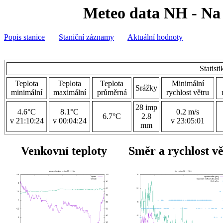
Meteo data NH - Na 
Popis stanice
Staniční záznamy
Aktuální hodnoty
Statist
Teplota
Teplota
Teplota
Minimální
Srážky
minimální
maximální
průměrná
rychlost větru
28 imp
4.6°C
8.1°C
0.2 m/s
6.7°C
2.8
v 21:10:24
v 00:04:24
v 23:05:01
mm
Venkovní teploty
Směr a rychlost v