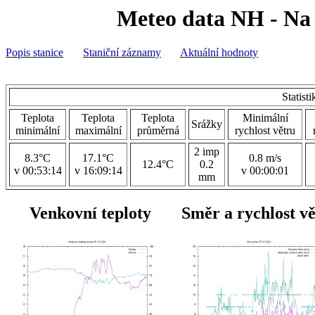
Meteo data NH - Na 
Popis stanice
Staniční záznamy
Aktuální hodnoty
Statist
Teplota
Teplota
Teplota
Minimální
Srážky
minimální
maximální
průměrná
rychlost větru
2 imp
8.3°C
17.1°C
0.8 m/s
12.4°C
0.2
v 00:53:14
v 16:09:14
v 00:00:01
mm
Venkovní teploty
Směr a rychlost v