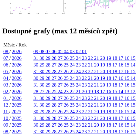
Dostupné grafy (max 12 měsíců zpět)
Měsíc / Rok
08
/
2026
09
08
07
06
05
04
03
02
01
07
/
2026
31
30
29
28
27
26
25
24
23
22
21
20
19
18
17
16
1
06
/
2026
30
29
28
27
26
25
24
23
22
21
20
19
18
17
16
15
1
05
/
2026
31
30
29
28
27
26
25
24
23
22
21
20
19
18
17
16
1
04
/
2026
30
29
28
27
26
25
24
23
22
21
20
19
18
17
16
15
1
03
/
2026
31
30
29
28
27
26
25
24
23
22
21
20
19
18
17
16
1
02
/
2026
28
27
26
25
24
23
22
21
20
19
18
17
16
15
14
13
1
01
/
2026
31
30
29
28
27
26
25
24
23
22
21
20
19
18
17
16
1
12
/
2025
31
30
29
28
27
26
25
24
23
22
21
20
19
18
17
16
1
11
/
2025
30
29
28
27
26
25
24
23
22
21
20
19
18
17
16
15
1
10
/
2025
31
30
29
28
27
26
25
24
23
22
21
20
19
18
17
16
1
09
/
2025
30
29
28
27
26
25
24
23
22
21
20
19
18
17
16
15
1
08
/
2025
31
30
29
28
27
26
25
24
23
22
21
20
19
18
17
16
1