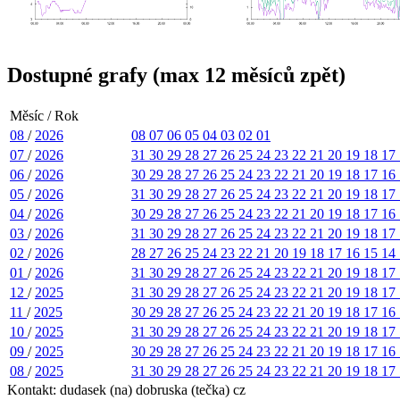
Dostupné grafy (max 12 měsíců zpět)
Měsíc / Rok
08
/
2026
08
07
06
05
04
03
02
01
07
/
2026
31
30
29
28
27
26
25
24
23
22
21
20
19
18
17
06
/
2026
30
29
28
27
26
25
24
23
22
21
20
19
18
17
16
05
/
2026
31
30
29
28
27
26
25
24
23
22
21
20
19
18
17
04
/
2026
30
29
28
27
26
25
24
23
22
21
20
19
18
17
16
03
/
2026
31
30
29
28
27
26
25
24
23
22
21
20
19
18
17
02
/
2026
28
27
26
25
24
23
22
21
20
19
18
17
16
15
14
01
/
2026
31
30
29
28
27
26
25
24
23
22
21
20
19
18
17
12
/
2025
31
30
29
28
27
26
25
24
23
22
21
20
19
18
17
11
/
2025
30
29
28
27
26
25
24
23
22
21
20
19
18
17
16
10
/
2025
31
30
29
28
27
26
25
24
23
22
21
20
19
18
17
09
/
2025
30
29
28
27
26
25
24
23
22
21
20
19
18
17
16
08
/
2025
31
30
29
28
27
26
25
24
23
22
21
20
19
18
17
Kontakt: dudasek (na) dobruska (tečka) cz