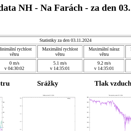
data NH - Na Farách - za den 03.
Statistiky za den 03.11.2024
inimální rychlost
Maximální rychlost
Maximální náraz
větru
větru
větru
0 m/s
5.1 m/s
9.2 m/s
v 04:30:02
v 14:35:01
v 14:35:01
ětru
Srážky
Tlak vzduc