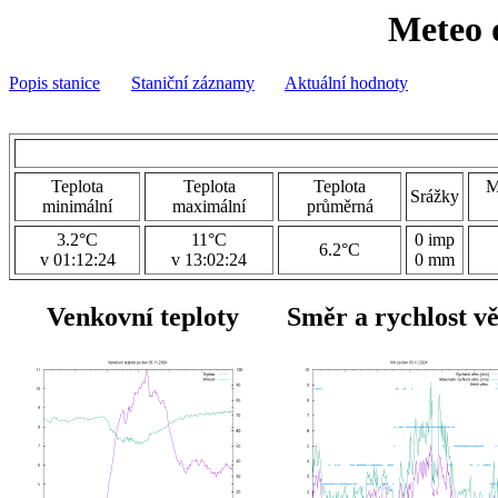
Meteo 
Popis stanice
Staniční záznamy
Aktuální hodnoty
Teplota
Teplota
Teplota
M
Srážky
minimální
maximální
průměrná
3.2°C
11°C
0 imp
6.2°C
v 01:12:24
v 13:02:24
0 mm
Venkovní teploty
Směr a rychlost v