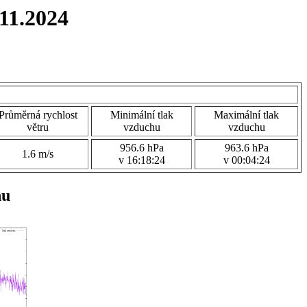
11.2024
Průměrná rychlost
Minimální tlak
Maximální tlak
větru
vzduchu
vzduchu
956.6 hPa
963.6 hPa
1.6 m/s
v 16:18:24
v 00:04:24
hu